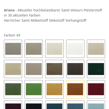
Ariane -
Aktueller hochbelastbarer Samt Velours Polsterstoff
in 30 aktuellen Farben
Herrlicher Samt Möbelstoff Dekostoff Vorhangstoff
Farben
49
64
34
04
01
14
24
44
54
84
48
38
28
35
49
53