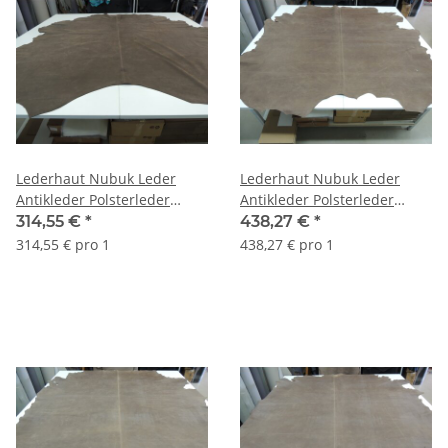
Lederhaut Nubuk Leder
Lederhaut Nubuk Leder
Antikleder Polsterleder
Antikleder Polsterleder
Country braun 4,50 qm
Country braun 5,27 qm
314,55 €
*
438,27 €
*
314,55 € pro 1
438,27 € pro 1