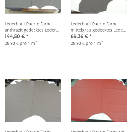
Lederhaut Puerto Farbe
Lederhaut Puerto Farbe
anthrazit gedecktes Leder
mittelgrau gedecktes Leder
ca. 5,0 - 5,50 qm
2,40 qm
144,50 €
*
69,36 €
*
2
2
28,90 € pro 1 m
28,90 € pro 1 m
Lederhaut Puerto Farbe
Lederhaut Puerto Farbe rot