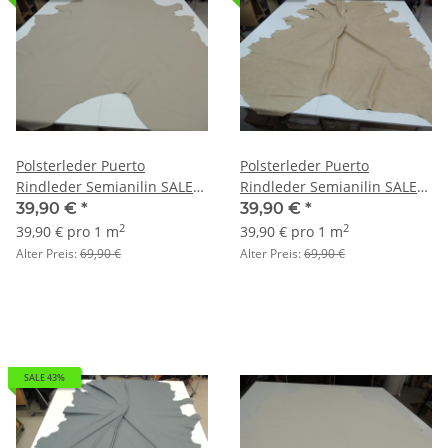
Polsterleder Puerto
Polsterleder Puerto
Rindleder Semianilin SALE
Rindleder Semianilin SALE
natur
sand (wolkeneffekt)
39,90 €
*
39,90 €
*
2
2
39,90 € pro 1 m
39,90 € pro 1 m
Alter Preis:
69,90 €
Alter Preis:
69,90 €
SALE 43%