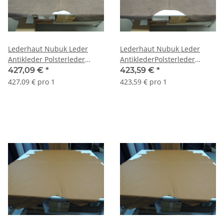
Lederhaut Nubuk Leder
Lederhaut Nubuk Leder
Antikleder Polsterleder
AntiklederPolsterleder
Country braun 6,11 qm
Country braun 6,08 qm
427,09 €
*
423,59 €
*
427,09 € pro 1
423,59 € pro 1