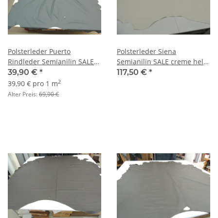
Polsterleder Puerto
Polsterleder Siena
Rindleder Semianilin SALE
Semianilin SALE creme hell
smoke
3,93 qm
39,90 €
*
117,50 €
*
2
39,90 € pro 1 m
Alter Preis:
69,90 €