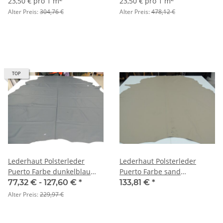
23,50 € pro 1 m
23,50 € pro 1 m
Alter Preis:
304,76 €
Alter Preis:
478,12 €
TOP
Lederhaut Polsterleder
Lederhaut Polsterleder
Puerto Farbe dunkelblau
Puerto Farbe sand
Rindleder Semi-Anilin 1,3-
Rindleder gedecktes Leder
77,32 € -
127,60 €
*
133,81 €
*
1,5
4,63 qm
Alter Preis:
229,97 €