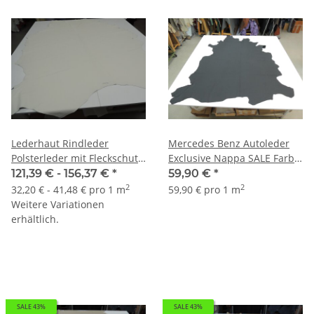
Lederhaut Rindleder
Mercedes Benz Autoleder
Polsterleder mit Fleckschutz
Exclusive Nappa SALE Farbe
creme
schwarz
121,39 € -
156,37 €
*
59,90 €
*
2
2
32,20 € - 41,48 € pro 1 m
59,90 € pro 1 m
Weitere Variationen
erhältlich.
SALE 43%
SALE 43%