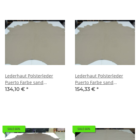
Lederhaut Polsterleder
Lederhaut Polsterleder
Puerto Farbe sand
Puerto Farbe sand
Rindleder gedecktes Leder
Rindleder gedecktes Leder
134,10 €
*
154,33 €
*
4,64 qm
5,34 qm
SALE 66%
SALE 66%