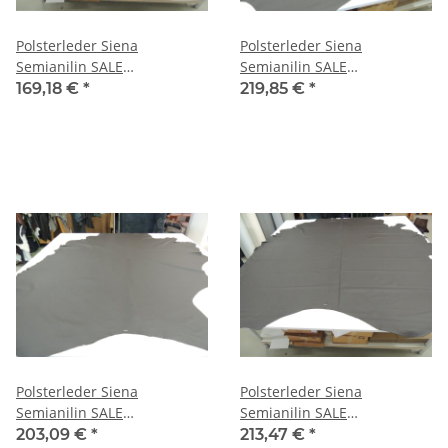
Polsterleder Siena
Polsterleder Siena
Semianilin SALE
Semianilin SALE
dunkelbraun 4,24 qm
dunkelbraun 4,62 qm
169,18 €
*
219,85 €
*
Polsterleder Siena
Polsterleder Siena
Semianilin SALE
Semianilin SALE
dunkelbraun 5,09 qm
dunkelbraun 5,35 qm
203,09 €
*
213,47 €
*