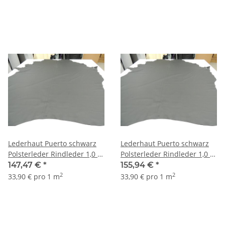
Lederhaut Puerto schwarz
Lederhaut Puerto schwarz
Polsterleder Rindleder 1,0 -
Polsterleder Rindleder 1,0 -
1,2 mm Farbe schwarz 4,35
1,2 mm Farbe schwarz 4,60
147,47 €
*
155,94 €
*
qm
qm
2
2
33,90 € pro 1 m
33,90 € pro 1 m