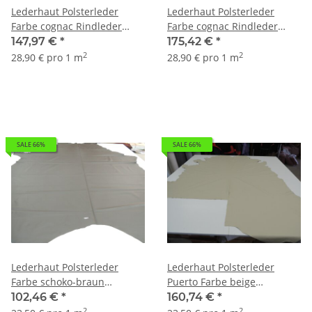
Lederhaut Polsterleder
Lederhaut Polsterleder
Farbe cognac Rindleder
Farbe cognac Rindleder
Semi-Anilin 5,12 qm
Semi-Anilin 6,07 qm
147,97 €
*
175,42 €
*
2
2
28,90 € pro 1 m
28,90 € pro 1 m
SALE 66%
SALE 66%
Lederhaut Polsterleder
Lederhaut Polsterleder
Farbe schoko-braun
Puerto Farbe beige
Rindleder Semi-anilin 1,1-
Rindleder Möbelleder
102,46 €
*
160,74 €
*
1,3 4,36 qm
gedecktes Leder 6,84 qm
2
2