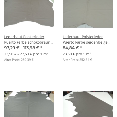
Lederhaut Polsterleder
Lederhaut Polsterleder
Puerto Farbe schokobraun
Puerto Farbe seidenbeige
Rindleder Semi-Anilin 1,0-
Rindleder Semi-anilin 1,0-
97,29 € -
113,98 €
*
84,84 €
*
1,2
1,2
2
2
23,50 € - 27,53 € pro 1 m
23,50 € pro 1 m
Alter Preis:
289,39 €
Alter Preis:
252,34 €