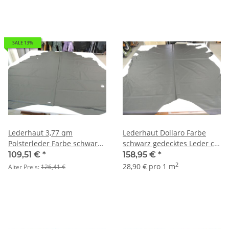
SALE 13%
Lederhaut 3,77 qm
Lederhaut Dollaro Farbe
Polsterleder Farbe schwarz
schwarz gedecktes Leder ca.
Rindleder Semi-anilin 1,0-
5,5 qm
109,51 €
*
158,95 €
*
1,2
2
28,90 € pro 1 m
Alter Preis:
126,41 €