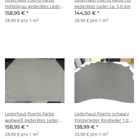
mittelgrau gedecktes Leder
gedecktes Leder ca. 5,0 qm
ca. 5,50 qm
158,95 €
*
144,50 €
*
2
2
28,90 € pro 1 m
28,90 € pro 1 m
Lederhaut Puerto Farbe
Lederhaut Puerto schwarz
wollweiß gedecktes Leder
Polsterleder Rindleder 1,0 -
ca. 5,0 - 5,50 qm
1,2 mm Farbe schwarz 4,10
158,95 €
*
138,99 €
*
qm
2
2
28,90 € pro 1 m
33,90 € pro 1 m