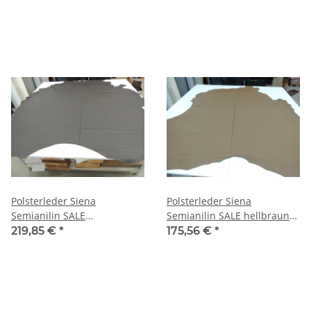
Polsterleder Siena
Polsterleder Siena
Semianilin SALE
Semianilin SALE hellbraun
dunkelbraun 5,51 qm
4,40 qm
219,85 €
*
175,56 €
*