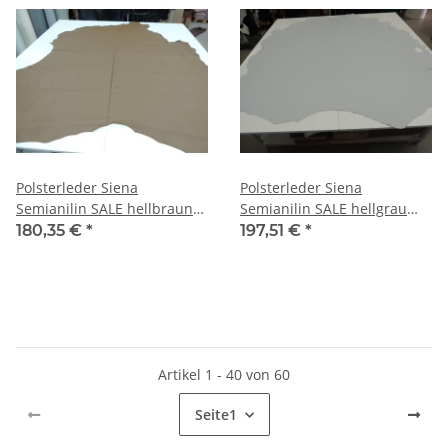
Polsterleder Siena
Polsterleder Siena
Semianilin SALE hellbraun
Semianilin SALE hellgrau
4,52 qm
4,95 qm
180,35 €
*
197,51 €
*
Artikel 1 - 40 von 60
Seite
1