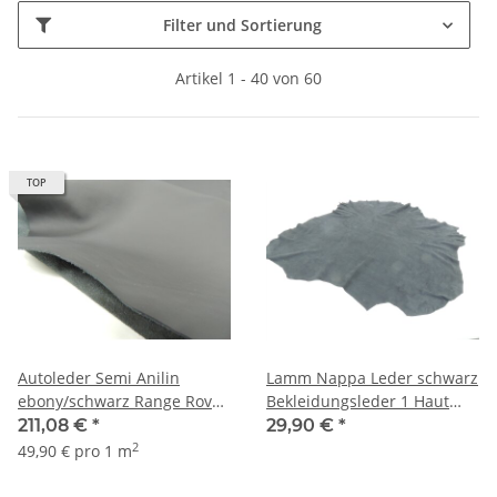
Filter und Sortierung
Artikel 1 - 40 von 60
TOP
Autoleder Semi Anilin
Lamm Nappa Leder schwarz
ebony/schwarz Range Rover
Bekleidungsleder 1 Haut
4,23 qm
0,45 qm
211,08 €
*
29,90 €
*
2
49,90 € pro 1 m