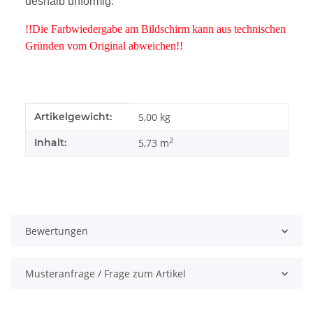
deshalb unförmig.
!!Die Farbwiedergabe am Bildschirm kann aus technischen
Gründen vom Original abweichen!!
Produkteigenschaft
Wert
Artikelgewicht:
5,00
kg
2
Inhalt:
5,73 m
Bewertungen
Musteranfrage / Frage zum Artikel