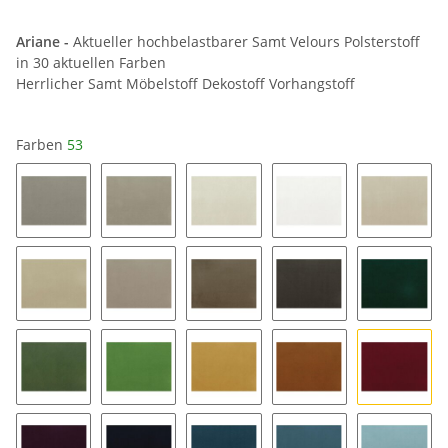
Ariane -
Aktueller hochbelastbarer Samt Velours Polsterstoff
in 30 aktuellen Farben
Herrlicher Samt Möbelstoff Dekostoff Vorhangstoff
Farben
53
64
34
04
01
14
24
44
54
84
48
38
28
35
49
53