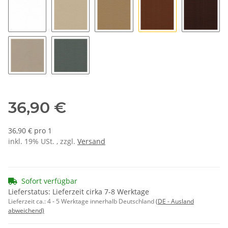
K1097 weiß
K1911 kieselbeige
K1725 beige 3
K1735 sattelbraun
K3070 t
K3100 oyster
K1726 grau
36,90 €
36,90 € pro 1
inkl. 19% USt. , zzgl.
Versand
Sofort verfügbar
Lieferstatus: Lieferzeit cirka 7-8 Werktage
Lieferzeit ca.:
4 - 5 Werktage innerhalb Deutschland
(DE - Ausland
abweichend)