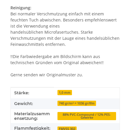
Reinigung:
Bei normaler Verschmutzung einfach mit einem
feuchten Tuch abwischen. Besonders empfehlenswert
ist die Verwendung eines
handelsüblichen Microfasertuches. Starke
Verschmutzungen mit der Lauge eines handelsüblichen
Feinwaschmittels entfernen.
!!Die Farbwiedergabe am Bildschirm kann aus
technischen Gründen vom Original abweichen!!
Gerne senden wir Originalmuster zu.
Produkteigenschaft
Wert
Stärke:
1,0 mm
Gewicht:
740 gr/m² = 1036 gr/lfm
Materialzusamm
88% PVC-Compound / 12% PES-
Gewirke
ensetzung:
Flammfestigkeit:
FMVSS 302