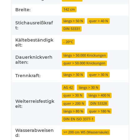
Breite:
142 cm
längs > 50 N
quer > 40 N
Stichausreißkraf
t:
DIN 53331
Kältebeständigk
- 20°C
eit:
längs > 50.000 Knickungen
Dauerknickverh
alten:
quer > 50.000 Knickungen
längs > 30 N
quer > 30 N
Trennkraft:
AG 42
längs > 30 N
quer > 30 N
längs > 400 N
Weiterreisfestigk
quer > 200 N
DIN 53328
eit:
längs > 80 %
quer > 180 %
DIN EN ISO 3377-1
Wasserabweisen
>= 200 cm WS (Wassersäule)
d: