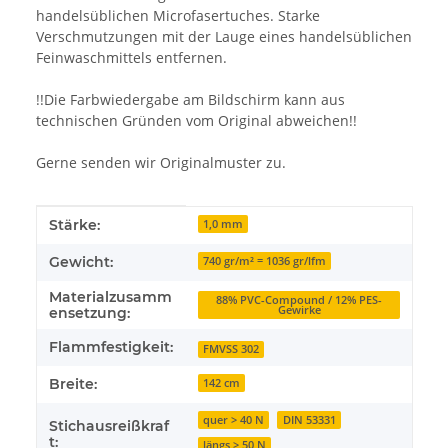
handelsüblichen Microfasertuches. Starke
Verschmutzungen mit der Lauge eines handelsüblichen
Feinwaschmittels entfernen.
!!Die Farbwiedergabe am Bildschirm kann aus
technischen Gründen vom Original abweichen!!
Gerne senden wir Originalmuster zu.
Produkteigenschaft
Wert
Stärke:
1,0 mm
Gewicht:
740 gr/m² = 1036 gr/lfm
Materialzusamm
88% PVC-Compound / 12% PES-
Gewirke
ensetzung:
Flammfestigkeit:
FMVSS 302
Breite:
142 cm
quer > 40 N
DIN 53331
Stichausreißkraf
t:
längs > 50 N