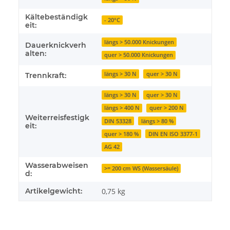
Kältebeständigk
- 20°C
eit:
längs > 50.000 Knickungen
Dauerknickverh
alten:
quer > 50.000 Knickungen
längs > 30 N
quer > 30 N
Trennkraft:
längs > 30 N
quer > 30 N
längs > 400 N
quer > 200 N
Weiterreisfestigk
DIN 53328
längs > 80 %
eit:
quer > 180 %
DIN EN ISO 3377-1
AG 42
Wasserabweisen
>= 200 cm WS (Wassersäule)
d:
Artikelgewicht:
0,75
kg