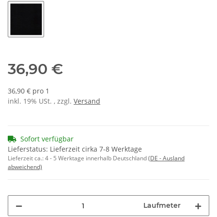
K1392 weiß
K1391 zimt
K1362 brasil
K1804 flashred
K1365 tr
K1351 schwarz
36,90 €
36,90 € pro 1
inkl. 19% USt. , zzgl.
Versand
Sofort verfügbar
Lieferstatus: Lieferzeit cirka 7-8 Werktage
Lieferzeit ca.:
4 - 5 Werktage innerhalb Deutschland
(DE - Ausland
abweichend)
Laufmeter