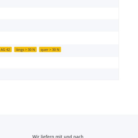
AG 42
längs > 30 N
quer > 30 N
Wir liefern mit und nach