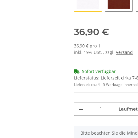
K1392 weiß
K1391 zi
36,90 €
36,90 € pro 1
inkl. 19% USt. , zzgl.
Versand
Sofort verfügbar
Lieferstatus: Lieferzeit cirka 7
Lieferzeit ca.:
4 - 5 Werktage innerha
Laufmet
x
Bitte beachten Sie die Min