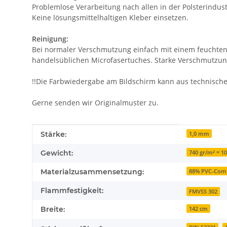
Problemlose Verarbeitung nach allen in der Polsterindust
Keine lösungsmittelhaltigen Kleber einsetzen.
Reinigung:
Bei normaler Verschmutzung einfach mit einem feuchte
handelsüblichen Microfasertuches. Starke Verschmutzun
!!Die Farbwiedergabe am Bildschirm kann aus technisch
Gerne senden wir Originalmuster zu.
Produkteigenschaft
Wert
Stärke:
1,0 mm
Gewicht:
740 gr/m² = 1
Materialzusammensetzung:
88% PVC-Comp
Flammfestigkeit:
FMVSS 302
Breite:
142 cm