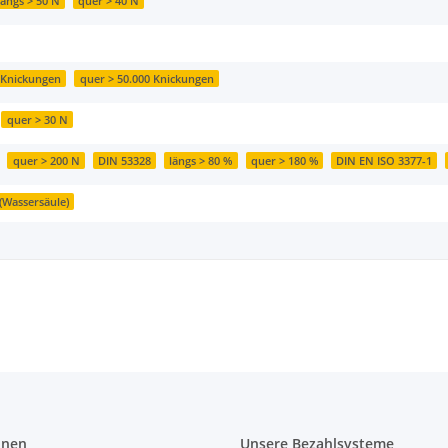
längs > 50 N
quer > 40 N
0 Knickungen
quer > 50.000 Knickungen
quer > 30 N
quer > 200 N
DIN 53328
längs > 80 %
quer > 180 %
DIN EN ISO 3377-1
(Wassersäule)
onen
Unsere Bezahlsysteme