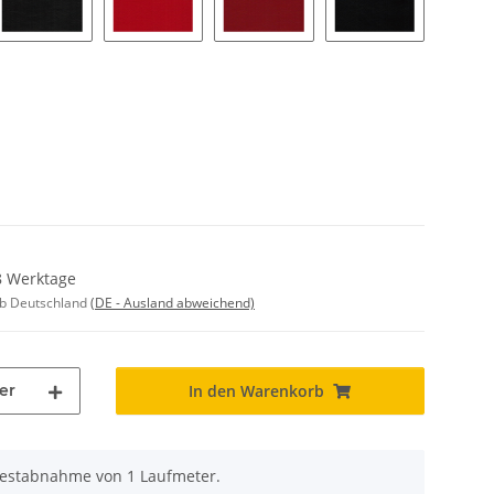
mt
K1362 brasil
K1804 flashred
K1365 trinidatrot
K1351 schwarz
-8 Werktage
lb Deutschland
(DE - Ausland abweichend)
er
In den Warenkorb
destabnahme von 1 Laufmeter.