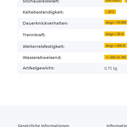
DIN 53331
Stichausreißkraft:
Kältebeständigkeit:
- 20°C
längs > 50.00
Dauerknickverhalten:
längs > 30 N
Trennkraft:
längs > 400 N
Weiterreisfestigkeit:
Wasserabweisend:
>= 200 cm WS 
Artikelgewicht:
0,75
kg
Gesetzliche Informationen
Informati