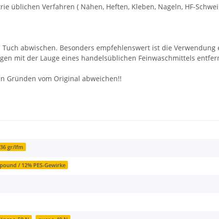
rie üblichen Verfahren ( Nähen, Heften, Kleben, Nageln, HF-Schwei
n Tuch abwischen. Besonders empfehlenswert ist die Verwendung 
gen mit der Lauge eines handelsüblichen Feinwaschmittels entfer
en Gründen vom Original abweichen!!
036 gr/lfm
ound / 12% PES-Gewirke