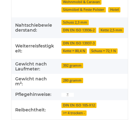
Wohnmobil & Caravan
Sitzmöbel & Feste Polster
Hotel
Schuss 2,3 mm
Nahtschiebewie
derstand:
DIN EN ISO 13936-2
Kette 2,5 mm
DIN EN ISO 13937-3
Weiterreisfestigk
eit:
Kette = 80,4 N
Schuss = 72,1 N
Gewicht nach
392 gramm
Laufmeter:
Gewicht nach
280 gramm
m²:
Pflegehinweise:
DIN EN ISO 105-X12
Reibechtheit:
>= 4 trocken -