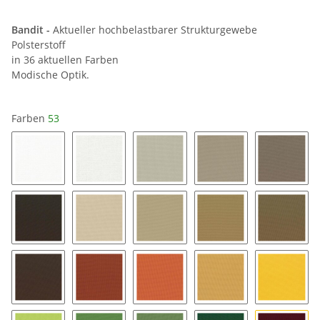
Bandit -
Aktueller hochbelastbarer Strukturgewebe
Polsterstoff
in 36 aktuellen Farben
Modische Optik.
Farben
53
00
04
14
44
74
94
24
34
54
64
84
49
39
35
25