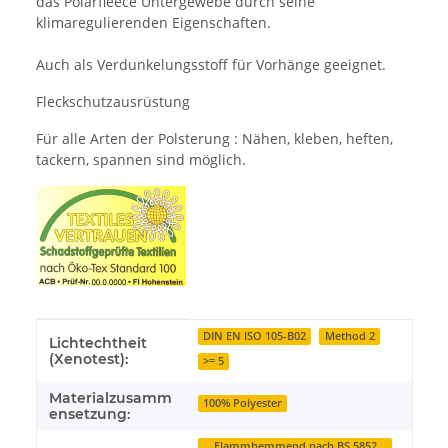
das Polarfleece Untergewebe durch seine
klimaregulierenden Eigenschaften.
Auch als Verdunkelungsstoff für Vorhänge geeignet.
Fleckschutzausrüstung
Für alle Arten der Polsterung : Nähen, kleben, heften,
tackern, spannen sind möglich.
Produkteigenschaft
Wert
DIN EN ISO 105-B02
Method 2
Lichtechtheit
(Xenotest):
>= 5
Materialzusamm
100% Polyester
ensetzung:
Flammhemmend nach BS 5852