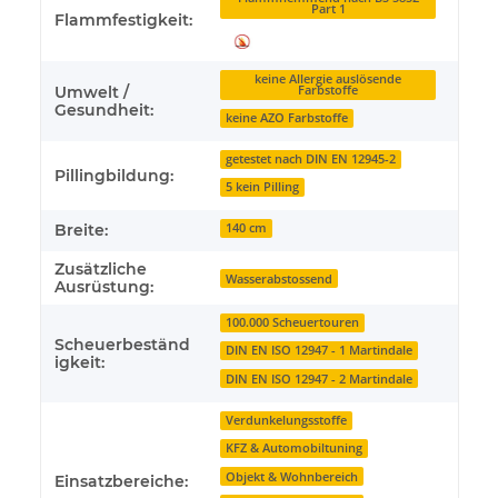
Part 1
Flammfestigkeit:
keine Allergie auslösende
Umwelt /
Farbstoffe
Gesundheit:
keine AZO Farbstoffe
getestet nach DIN EN 12945-2
Pillingbildung:
5 kein Pilling
Breite:
140 cm
Zusätzliche
Wasserabstossend
Ausrüstung:
100.000 Scheuertouren
Scheuerbeständ
DIN EN ISO 12947 - 1 Martindale
igkeit:
DIN EN ISO 12947 - 2 Martindale
Verdunkelungsstoffe
KFZ & Automobiltuning
Objekt & Wohnbereich
Einsatzbereiche: