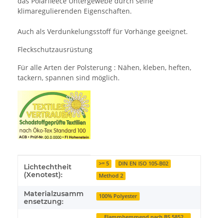
das Polarfleece Untergewebe durch seine
klimaregulierenden Eigenschaften.
Auch als Verdunkelungsstoff für Vorhänge geeignet.
Fleckschutzausrüstung
Für alle Arten der Polsterung : Nähen, kleben, heften,
tackern, spannen sind möglich.
Produkteigenschaft
Wert
>= 5
DIN EN ISO 105-B02
Lichtechtheit
(Xenotest):
Method 2
Materialzusamm
100% Polyester
ensetzung:
Flammhemmend nach BS 5852