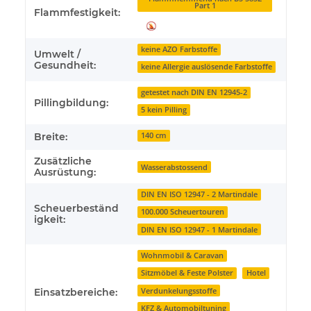
Part 1
Flammfestigkeit:
keine AZO Farbstoffe
Umwelt /
Gesundheit:
keine Allergie auslösende Farbstoffe
getestet nach DIN EN 12945-2
Pillingbildung:
5 kein Pilling
Breite:
140 cm
Zusätzliche
Wasserabstossend
Ausrüstung:
DIN EN ISO 12947 - 2 Martindale
Scheuerbeständ
100.000 Scheuertouren
igkeit:
DIN EN ISO 12947 - 1 Martindale
Wohnmobil & Caravan
Sitzmöbel & Feste Polster
Hotel
Einsatzbereiche:
Verdunkelungsstoffe
KFZ & Automobiltuning