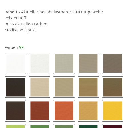
Bandit -
Aktueller hochbelastbarer Strukturgewebe
Polsterstoff
in 36 aktuellen Farben
Modische Optik.
Farben
99
00
04
14
44
74
94
24
34
54
64
84
49
39
35
25