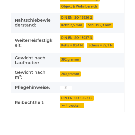
Objekt & Wohnbereich
DIN EN ISO 13936-2
Nahtschiebewie
derstand:
Kette 2,5 mm
Schuss 2,3 mm
DIN EN ISO 13937-3
Weiterreisfestigk
eit:
Kette = 80,4 N
Schuss = 72,1 N
Gewicht nach
392 gramm
Laufmeter:
Gewicht nach
280 gramm
m²:
Pflegehinweise:
DIN EN ISO 105-X12
Reibechtheit:
>= 4 trocken -