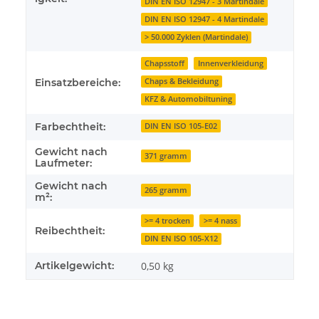
DIN EN ISO 12947 - 3 Martindale
DIN EN ISO 12947 - 4 Martindale
> 50.000 Zyklen (Martindale)
Chapsstoff
Innenverkleidung
Chaps & Bekleidung
Einsatzbereiche:
KFZ & Automobiltuning
Farbechtheit:
DIN EN ISO 105-E02
Gewicht nach
371 gramm
Laufmeter:
Gewicht nach
265 gramm
m²:
>= 4 trocken
>= 4 nass
Reibechtheit:
DIN EN ISO 105-X12
Artikelgewicht:
0,50
kg