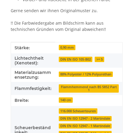
Gerne senden wir ihnen Originalmuster zu.
!! Die Farbwiedergabe am Bildschirm kann aus
technischen Gründen vom Original abweichen!!
Produkteigenschaft
Wert
Stärke:
0,90 mm
Lichtechtheit
DIN EN ISO 105-B02
>= 5
(Xenotest):
Materialzusamm
88% Polyester / 12% Polyurethan
ensetzung:
Flammhemmend nach BS 5852 Part
Flammfestigkeit:
1
Breite:
140 cm
116.000 Scheuertouren
DIN EN ISO 12947 - 2 Martindale
DIN EN ISO 12947 - 1 Martindale
Scheuerbeständ
igkeit: