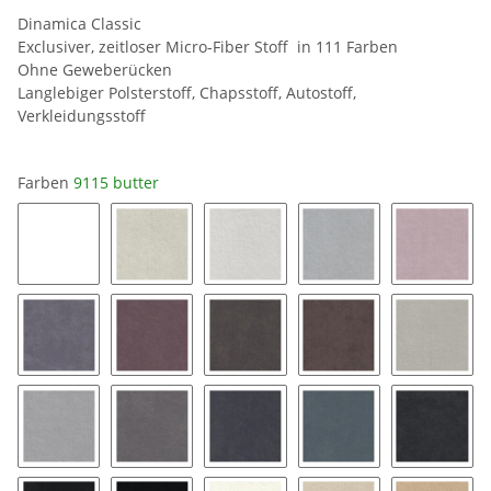
Dinamica Classic
Exclusiver, zeitloser Micro-Fiber Stoff in 111 Farben
Ohne Geweberücken
Langlebiger Polsterstoff, Chapsstoff, Autostoff,
Verkleidungsstoff
Farben
9115 butter
0019 snow white
8401 ice
8462 silver grey
9032 platinum
9141 bl
9154 coal
9153 mauve
9176 taupe
9177 String
9118 pe
9211 silver
9087 stone grey
9058 pewter
9182 twilight
9189 ch