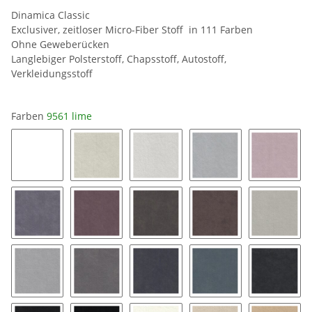
Dinamica Classic
Exclusiver, zeitloser Micro-Fiber Stoff in 111 Farben
Ohne Geweberücken
Langlebiger Polsterstoff, Chapsstoff, Autostoff,
Verkleidungsstoff
Farben
9561 lime
0019 snow white
8401 ice
8462 silver grey
9032 platinum
9141 bl
9154 coal
9153 mauve
9176 taupe
9177 String
9118 pe
9211 silver
9087 stone grey
9058 pewter
9182 twilight
9189 ch