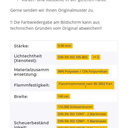
Gerne senden wir ihnen Originalmuster zu.
!! Die Farbwiedergabe am Bildschirm kann aus
technischen Gründen vom Original abweichen!!
Produkteigenschaft
Wert
Stärke:
0,90 mm
Lichtechtheit
DIN EN ISO 105-B02
>= 5
(Xenotest):
Materialzusamm
88% Polyester / 12% Polyurethan
ensetzung:
Flammhemmend nach BS 5852 Part
Flammfestigkeit:
1
Breite:
140 cm
116.000 Scheuertouren
DIN EN ISO 12947 - 2 Martindale
DIN EN ISO 12947 - 1 Martindale
Scheuerbeständ
igkeit: