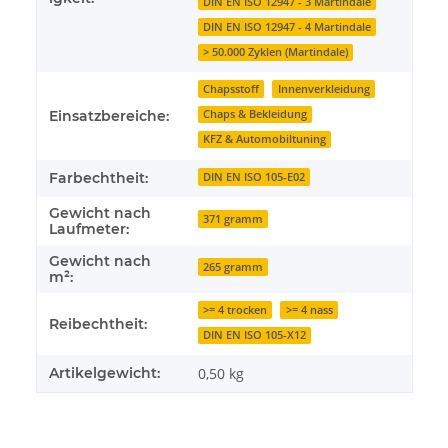
DIN EN ISO 12947 - 3 Martindale
DIN EN ISO 12947 - 4 Martindale
> 50.000 Zyklen (Martindale)
Chapsstoff
Innenverkleidung
Chaps & Bekleidung
Einsatzbereiche:
KFZ & Automobiltuning
Farbechtheit:
DIN EN ISO 105-E02
Gewicht nach
371 gramm
Laufmeter:
Gewicht nach
265 gramm
m²:
>= 4 trocken
>= 4 nass
Reibechtheit:
DIN EN ISO 105-X12
Artikelgewicht:
0,50
kg