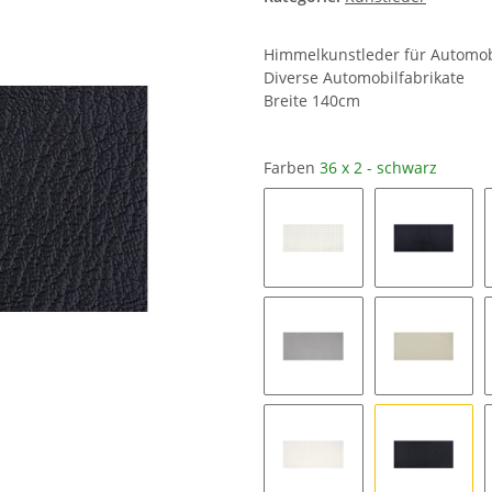
Himmelkunstleder für Automob
Diverse Automobilfabrikate
Breite 140cm
Farben
36 x 2 - schwarz
34 x 93 - cremeweiß MK
34 x 108 
34 x 112 - hellgrau MK1
34 x 171 