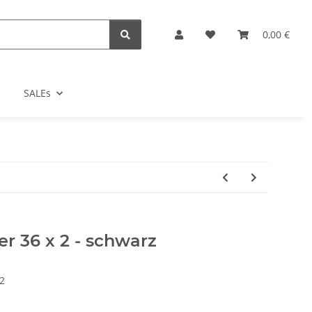
0,00 €
SALEs
r 36 x 2 - schwarz
2