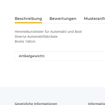
Beschreibung
Bewertungen
Musteranfr
Himmelkunstleder für Automobil und Boot
Diverse Automobilfabrikate
Breite 140cm
Produkteigenschaft
Wert
Artikelgewicht:
Gesetzliche Informationen
Informati