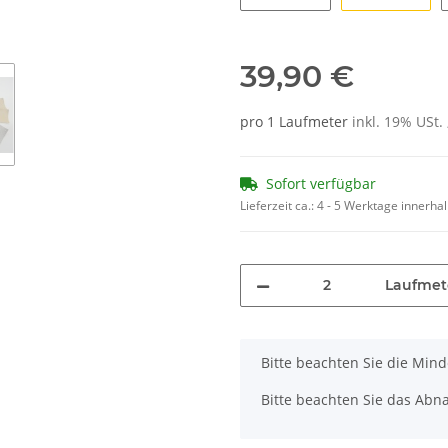
34 x 176 - weiß MK1
36 x 2 - 
39,90 €
pro 1 Laufmeter
inkl. 19% USt. 
Sofort verfügbar
Lieferzeit ca.:
4 - 5 Werktage innerha
Laufmet
x
Bitte beachten Sie die Min
Bitte beachten Sie das Abn
Loading...