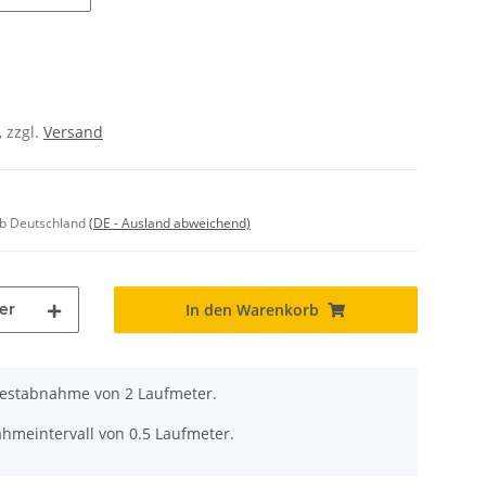
schwarz
36 x 1 - porzellan
, zzgl.
Versand
lb Deutschland
(DE - Ausland abweichend)
er
In den Warenkorb
destabnahme von 2 Laufmeter.
ahmeintervall von 0.5 Laufmeter.