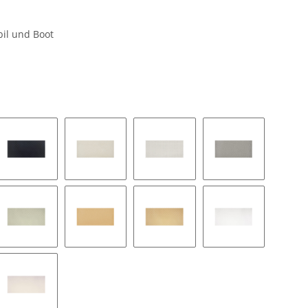
il und Boot
1
- schwarz
34 x 88 - schwarz MK1
34 x 166 - oyster
34 x 110 - oyster MK1
34 x 169 - hellg
- lichtgrau
34 x 126 - lichtgrau MK1
34 x 178 - anis
34 x 127 - anis MK1
34 x 180 - weiß