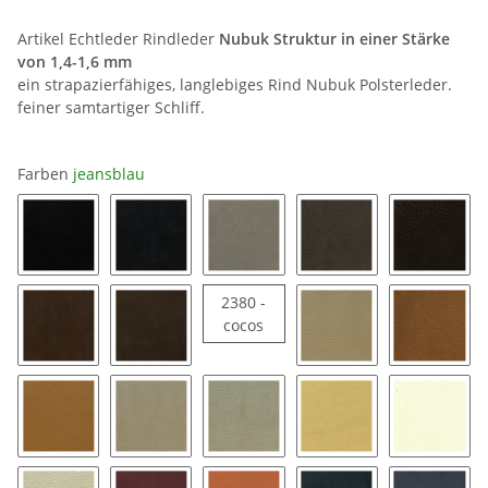
Artikel Echtleder Rindleder
Nubuk Struktur in einer Stärke
von 1,4-1,6 mm
ein strapazierfähiges, langlebiges Rind Nubuk Polsterleder.
feiner samtartiger Schliff.
Farben
jeansblau
0500 - schwarz
0509 - smoke
1396 - dolomiti
2116 - chocolate
2220 - k
2380 -
2380 - cocos
cocos
2242 - schokolade
2276 - torf
2420 - dune
2443 - 
2620 - brandy
2816 - steppe
3546 - vanille
3719 - sandbeige
3896 - i