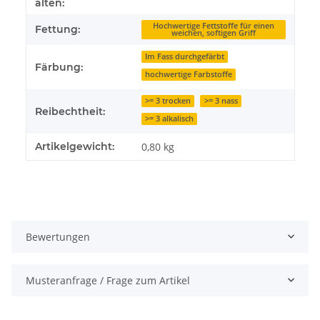
alten:
Hochwertige Fettstoffe für einen
Fettung:
weichen, softigen Griff
Im Fass durchgefärbt
Färbung:
hochwertige Farbstoffe
>= 3 trocken
>= 3 nass
Reibechtheit:
>= 3 alkalisch
Artikelgewicht:
0,80
kg
Bewertungen
Musteranfrage / Frage zum Artikel