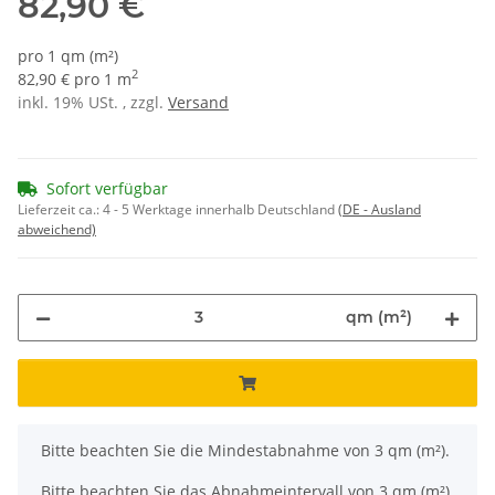
82,90 €
pro 1 qm (m²)
2
82,90 € pro 1 m
inkl. 19% USt. , zzgl.
Versand
Sofort verfügbar
Lieferzeit ca.:
4 - 5 Werktage innerhalb Deutschland
(DE - Ausland
abweichend)
qm (m²)
x
Bitte beachten Sie die Mindestabnahme von 3 qm (m²).
Bitte beachten Sie das Abnahmeintervall von 3 qm (m²).