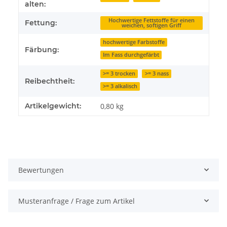
alten:
Hochwertige Fettstoffe für einen
Fettung:
weichen, softigen Griff
hochwertige Farbstoffe
Färbung:
Im Fass durchgefärbt
>= 3 trocken
>= 3 nass
Reibechtheit:
>= 3 alkalisch
Artikelgewicht:
0,80
kg
Bewertungen
Musteranfrage / Frage zum Artikel