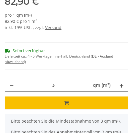
82,90 €
pro 1 qm (m²)
2
82,90 € pro 1 m
inkl. 19% USt. , zzgl.
Versand
Sofort verfügbar
Lieferzeit ca.:
4 - 5 Werktage innerhalb Deutschland
(DE - Ausland
abweichend)
qm (m²)
x
Bitte beachten Sie die Mindestabnahme von 3 qm (m²).
Bitte beachten Sie das Abnahmeintervall von 3 qm (m²).