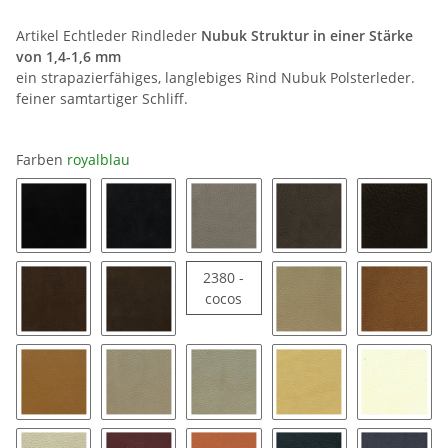
Artikel Echtleder Rindleder
Nubuk Struktur in einer Stärke
von 1,4-1,6 mm
ein strapazierfähiges, langlebiges Rind Nubuk Polsterleder.
feiner samtartiger Schliff.
Farben
royalblau
0500 - schwarz
0509 - smoke
1396 - dolomiti
2116 - chocolate
2220 - k
2380 -
2380 - cocos
cocos
2242 - schokolade
2276 - torf
2420 - dune
2443 - 
2620 - brandy
2816 - steppe
3546 - vanille
3719 - sandbeige
3896 - i