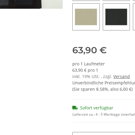
4528 rot
4027 rot
1010 hellbeige
8510 dun
63,90 €
pro 1 Laufmeter
63,90 € pro 1
inkl. 19% USt. , zzgl.
Versand
Unverbindliche Preisempfehlun
(Sie sparen
8.58%
, also
6,00 €
)
Sofort verfügbar
Lieferzeit ca.:
4 - 5 Werktage innerha