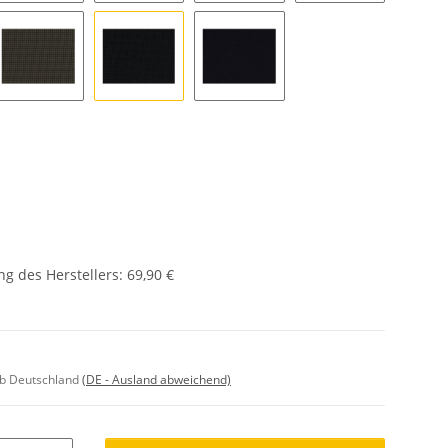
8007 grau
8507 grau
2514 sand
8010 blau
kelgrau
8511 sand blau
8534 dunkelblau
8033 schwarz
g des Herstellers
:
69,90 €
lb Deutschland
(DE - Ausland abweichend)