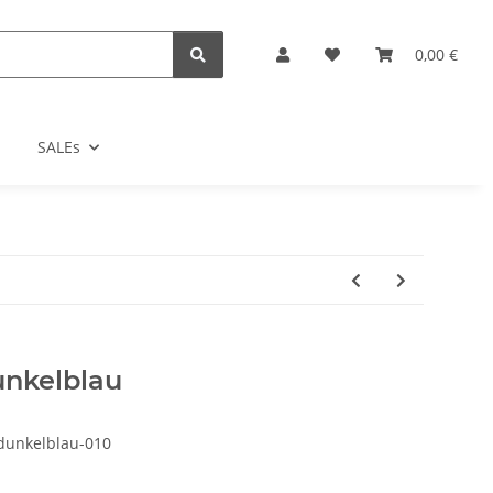
0,00 €
SALEs
unkelblau
dunkelblau-010