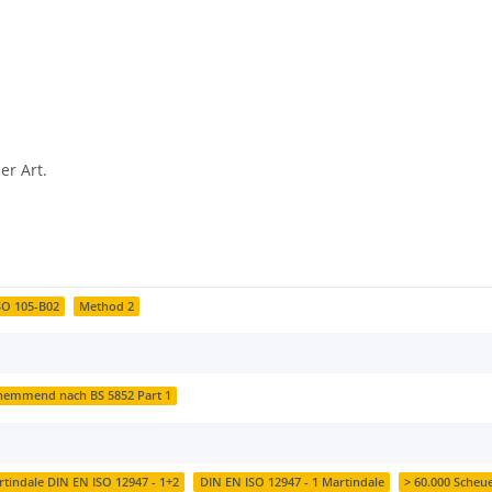
er Art.
SO 105-B02
Method 2
emmend nach BS 5852 Part 1
rtindale DIN EN ISO 12947 - 1+2
DIN EN ISO 12947 - 1 Martindale
> 60.000 Scheu