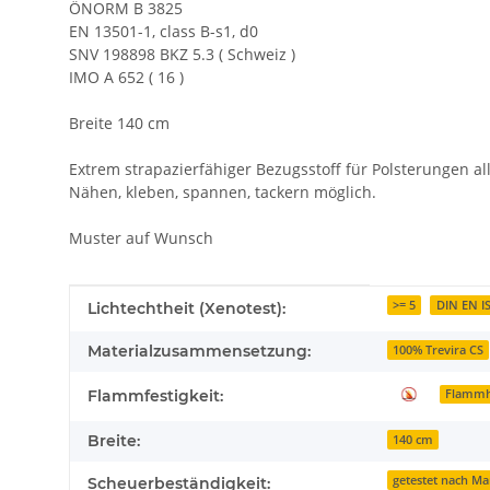
ÖNORM B 3825
EN 13501-1, class B-s1, d0
SNV 198898 BKZ 5.3 ( Schweiz )
IMO A 652 ( 16 )
Breite 140 cm
Extrem strapazierfähiger Bezugsstoff für Polsterungen all
Nähen, kleben, spannen, tackern möglich.
Muster auf Wunsch
Produkteigenschaft
Wert
>= 5
DIN EN I
Lichtechtheit (Xenotest):
Materialzusammensetzung:
100% Trevira CS
Flammfestigkeit:
Flammh
Breite:
140 cm
getestet nach Ma
Scheuerbeständigkeit: