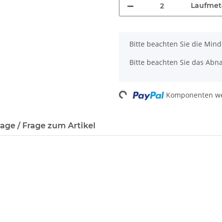
Laufmet
x
Bitte beachten Sie die Min
Bitte beachten Sie das Abn
Komponenten wer
Loading...
age / Frage zum Artikel