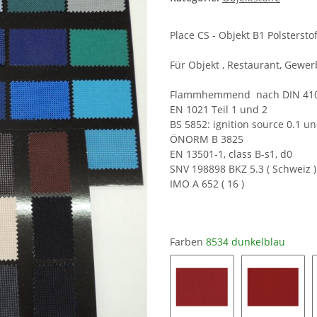
Place CS - Objekt B1 Polstersto
Für Objekt , Restaurant, Gew
Flammhemmend nach DIN 4102 
EN 1021 Teil 1 und 2
BS 5852: ignition source 0.1 und
ÖNORM B 3825
EN 13501-1, class B-s1, d0
SNV 198898 BKZ 5.3 ( Schweiz )
IMO A 652 ( 16 )
Farben
8534 dunkelblau