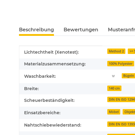
Beschreibung
Bewertungen
Musteranfr
Produkteigenschaft
Wert
Method 2
>= 
Lichtechtheit (Xenotest):
Materialzusammensetzung:
100% Polyester
Waschbarkeit:
Bügeln 
Breite:
140 cm
DIN EN ISO 12947
Scheuerbeständigkeit:
Möbel
Objek
Einsatzbereiche:
DIN EN ISO 1393
Nahtschiebewiederstand: