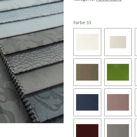
Farbe
33
01
04
44
38
47
13