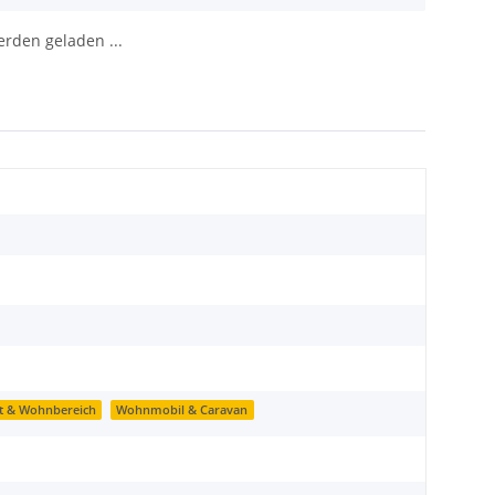
den geladen ...
t & Wohnbereich
Wohnmobil & Caravan