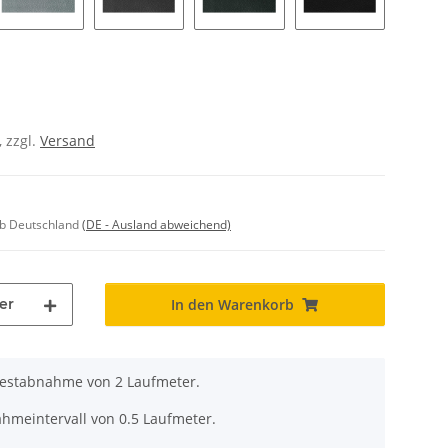
26
36
56
02
, zzgl.
Versand
lb Deutschland
(DE - Ausland abweichend)
er
In den Warenkorb
destabnahme von 2 Laufmeter.
ahmeintervall von 0.5 Laufmeter.