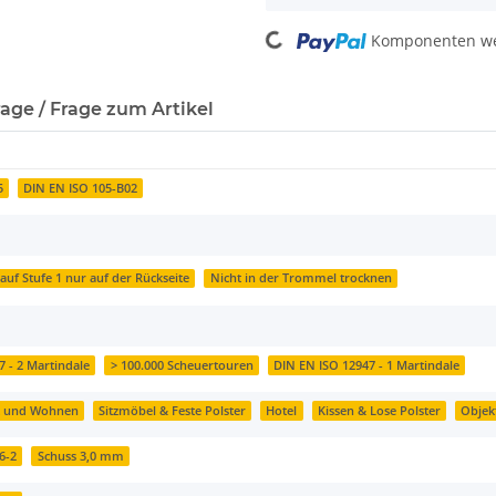
Loading...
Komponenten wer
age / Frage zum Artikel
5
DIN EN ISO 105-B02
auf Stufe 1 nur auf der Rückseite
Nicht in der Trommel trocknen
 - 2 Martindale
> 100.000 Scheuertouren
DIN EN ISO 12947 - 1 Martindale
t und Wohnen
Sitzmöbel & Feste Polster
Hotel
Kissen & Lose Polster
Objek
6-2
Schuss 3,0 mm