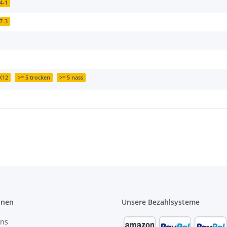
4-1
7-3
X12
>= 5 trocken
>= 5 nass
onen
Unsere Bezahlsysteme
uns