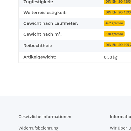
Zugfestigkeit:
DIN EN ISO 1393
Weiterreisfestigkeit:
DIN EN ISO 1393
Gewicht nach Laufmeter:
462 gramm
Gewicht nach m²:
330 gramm
DIN EN ISO 105-
Reibechtheit:
Artikelgewicht:
0,50
kg
Gesetzliche Informationen
Informati
Widerrufsbelehrung
Wir über 