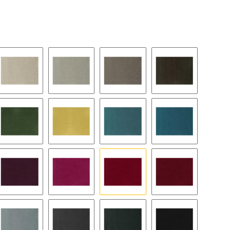
14
34
64
84
48
25
57
67
79
69
33
43