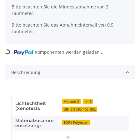
x
Bitte beachten Sie die Mindestabnahme von 2
Laufmeter.
Bitte beachten Sie das Abnahmeintervall von 0.5
Laufmeter.
Komponenten werden geladen ...
Loading...
Beschreibung
Produkteigenschaft
Wert
Method 2
>= 5
Lichtechtheit
(Xenotest):
DIN EN ISO 105-B02
Materialzusamm
100% Polyester
ensetzung: