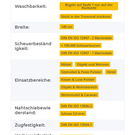
Bügeln auf Stufe 1 nur auf der
Waschbarkeit:
Rückseite
Nicht in der Trommel trocknen
Breite:
140 cm
DIN EN ISO 12947 - 2 Martindale
Scheuerbeständ
> 100.000 Scheuertouren
igkeit:
DIN EN ISO 12947 - 1 Martindale
Möbel
Objekt und Wohnen
Sitzmöbel & Feste Polster
Hotel
Einsatzbereiche:
Kissen & Lose Polster
Objekt & Wohnbereich
Wohnmobil & Caravan
DIN EN ISO 13936-2
Nahtschiebewie
derstand:
Schuss 3,0 mm
Zugfestigkeit:
DIN EN ISO 13934-1