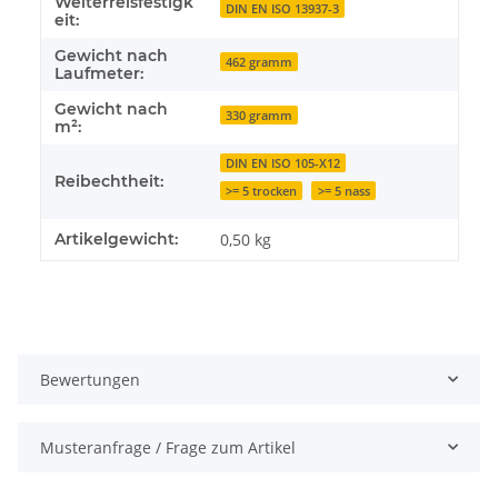
Weiterreisfestigk
DIN EN ISO 13937-3
eit:
Gewicht nach
462 gramm
Laufmeter:
Gewicht nach
330 gramm
m²:
DIN EN ISO 105-X12
Reibechtheit:
>= 5 trocken
>= 5 nass
Artikelgewicht:
0,50
kg
Bewertungen
Musteranfrage / Frage zum Artikel