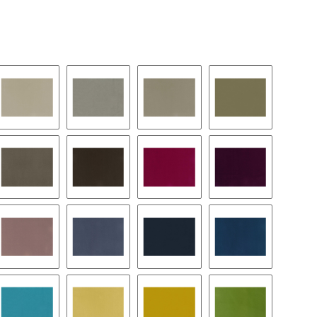
14
46
34
134
64
84
69
79
13
47
87
67