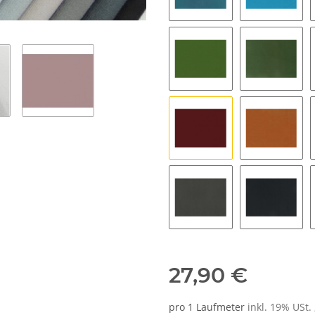
57
17
28
48
23
49
36
56
27,90 €
pro 1 Laufmeter
inkl. 19% USt. 