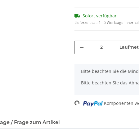
Sofort verfügbar
Lieferzeit ca.:
4 - 5 Werktage innerha
Laufmet
x
Bitte beachten Sie die Min
Bitte beachten Sie das Abn
Komponenten wer
Loading...
age / Frage zum Artikel