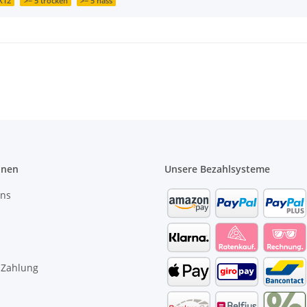
X12
>= 5 trocken
>= 5 nass
onen
Unsere Bezahlsysteme
uns
 Zahlung