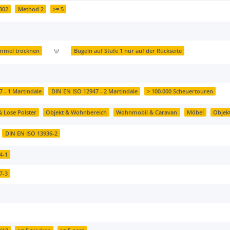
B02
Method 2
>= 5
ommel trocknen
Bügeln auf Stufe 1 nur auf der Rückseite
 - 1 Martindale
DIN EN ISO 12947 - 2 Martindale
> 100.000 Scheuertouren
& Lose Polster
Objekt & Wohnbereich
Wohnmobil & Caravan
Möbel
Objek
DIN EN ISO 13936-2
4-1
7-3