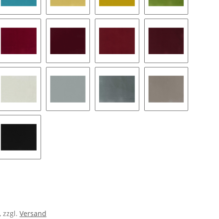
58
25
35
38
33
63
43
53
16
06
26
24
02
, zzgl.
Versand