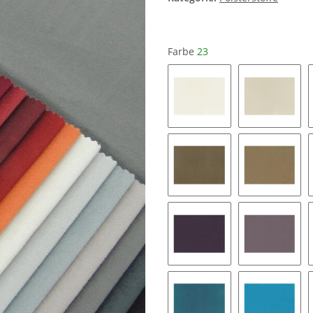
Farbe
23
01
04
44
54
99
89