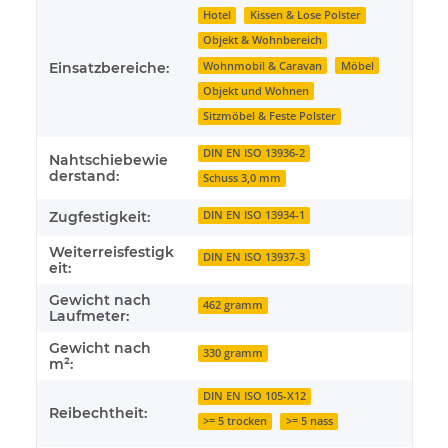
Hotel
Kissen & Lose Polster
Objekt & Wohnbereich
Einsatzbereiche:
Wohnmobil & Caravan
Möbel
Objekt und Wohnen
Sitzmöbel & Feste Polster
DIN EN ISO 13936-2
Nahtschiebewie
derstand:
Schuss 3,0 mm
Zugfestigkeit:
DIN EN ISO 13934-1
Weiterreisfestigk
DIN EN ISO 13937-3
eit:
Gewicht nach
462 gramm
Laufmeter:
Gewicht nach
330 gramm
m²:
DIN EN ISO 105-X12
Reibechtheit:
>= 5 trocken
>= 5 nass