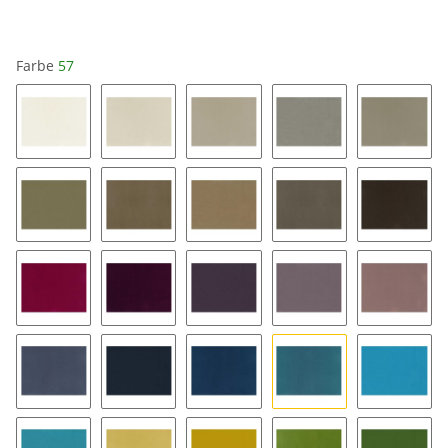
Farbe
57
01
04
14
46
34
134
44
54
64
84
69
79
99
89
13
47
87
67
57
17