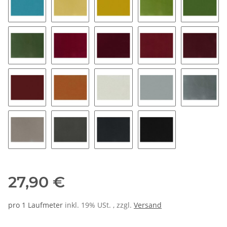
58
25
35
38
28
48
33
63
43
53
23
49
16
06
26
24
36
56
02
27,90 €
pro 1 Laufmeter
inkl. 19% USt. , zzgl.
Versand