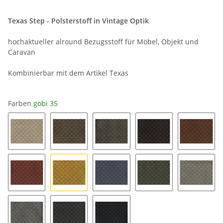
Texas Step - Polsterstoff in Vintage Optik
hochaktueller alround Bezugsstoff für Möbel, Objekt und
Caravan
Kombinierbar mit dem Artikel Texas
Farben
gobi 35
nature 14
brasil 34
mud 44
tabaco 74
whiskey
oxblood 33
gobi 35
denim 37
olivio 48
grigio 1