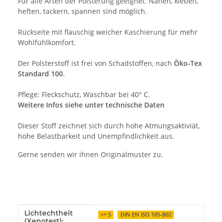
Für alle Arten der Polsterung geeignet. Nähen, kleben,
heften, tackern, spannen sind möglich.
Rückseite mit flauschig weicher Kaschierung für mehr
Wohlfühlkomfort.
Der Polsterstoff ist frei von Schadstoffen, nach
Öko-Tex
Standard 100
.
Pflege: Fleckschutz, Waschbar bei 40° C.
Weitere Infos siehe unter technische Daten
Dieser Stoff zeichnet sich durch hohe Atmungsaktiviät,
hohe Belastbarkeit und Unempfindlichkeit aus.
Gerne senden wir ihnen Originalmuster zu.
Lichtechtheit
Produkteigenschaft
Wert
>= 5
DIN EN ISO 105-B02
(Xenotest):