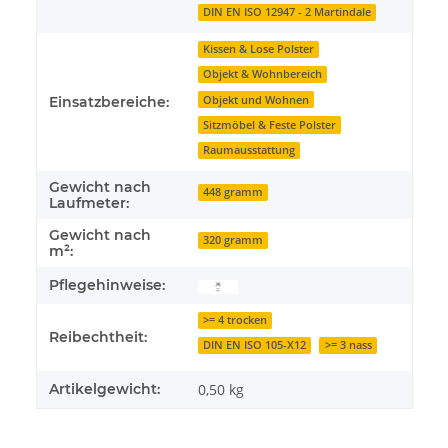
DIN EN ISO 12947 - 2 Martindale
Kissen & Lose Polster
Objekt & Wohnbereich
Einsatzbereiche:
Objekt und Wohnen
Sitzmöbel & Feste Polster
Raumausstattung
Gewicht nach
448 gramm
Laufmeter:
Gewicht nach
320 gramm
m²:
Pflegehinweise:
>= 4 trocken
Reibechtheit:
DIN EN ISO 105-X12
>= 3 nass
Artikelgewicht:
0,50
kg