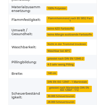
Materialzusamm
100% Polyester
ensetzung:
Flammhemmend nach BS 5852 Part
Flammfestigkeit:
1
keine AZO Farbstoffe
Umwelt /
Gesundheit:
keine Allergie auslösende Farbstoffe
Nicht in der Trommel trocknen
Waschbarkeit:
Waschbar bei 40°C
getestet nach DIN EN 12945-2
Pillingbildung:
4-5 sehr wenig Pilling
Breite:
140 cm
DIN EN ISO 12947 - 1 Martindale
getestet nach Martindale DIN EN
ISO 12947 - 1+2
Scheuerbeständ
30.000 Scheuertouren
igkeit:
28.000 Scheuertouren