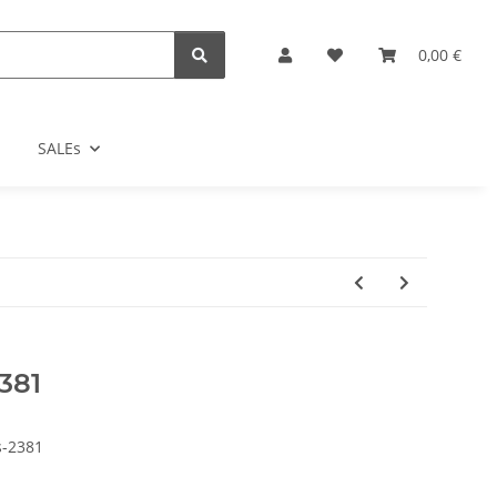
0,00 €
SALEs
381
s-2381