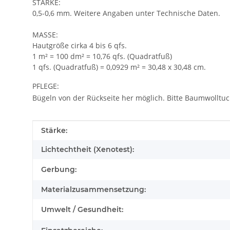
STÄRKE:
0,5-0,6 mm. Weitere Angaben unter Technische Daten.
MASSE:
Hautgröße cirka 4 bis 6 qfs.
1 m² = 100 dm² = 10,76 qfs. (Quadratfuß)
1 qfs. (Quadratfuß) = 0,0929 m² = 30,48 x 30,48 cm.
PFLEGE:
Bügeln von der Rückseite her möglich. Bitte Baumwolltuc
Produkteigenschaft
Wert
Stärke:
Lichtechtheit (Xenotest):
Gerbung:
Materialzusammensetzung:
Umwelt / Gesundheit: