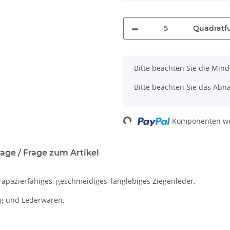
Quadratf
x
Bitte beachten Sie die Mi
Bitte beachten Sie das Abn
Komponenten wer
Loading...
age / Frage zum Artikel
trapazierfähiges, geschmeidiges, langlebiges Ziegenleder.
ng und Lederwaren.