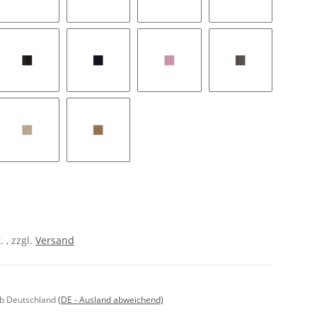
x
cognac
feuer
hellbeige
maulbeere
nougat
pacific
rosa
schiefer
stone
2370
. , zzgl.
Versand
lb Deutschland
(DE - Ausland abweichend)