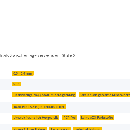
h als Zwischenlage verwenden. Stufe 2.
0,5 - 0,6 mm
>= 5
Hochwertige Nappasoft-Mineralgerbung
Ökologisch gerechte Mineralger
100% Echtes Ziegen Velours Leder
Umweltfreundlich Hergestellt
PCP frei
keine AZO Farbstoffe
Kissen & Lose Polster
Lederwaren
Lederbekleidung