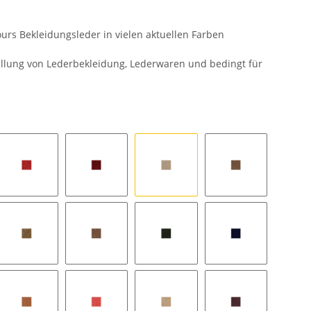
urs Bekleidungsleder in vielen aktuellen Farben
tellung von Lederbekleidung, Lederwaren und bedingt für
1523
1556
2381
2491
2773
604
949
951