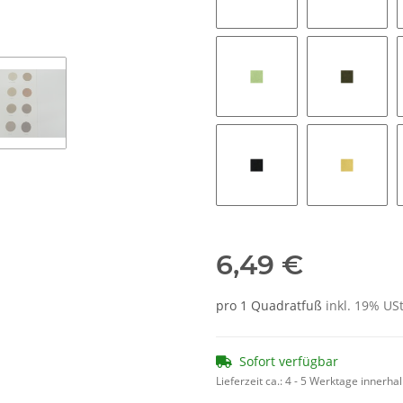
blush
bordeau
mint
moos
schwarz
sonne
6,49 €
pro 1 Quadratfuß
inkl. 19% USt
Sofort verfügbar
Lieferzeit ca.:
4 - 5 Werktage innerha