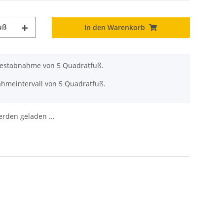
uß
In den Warenkorb
ndestabnahme von 5 Quadratfuß.
ahmeintervall von 5 Quadratfuß.
den geladen ...