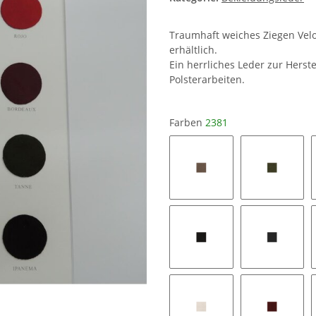
Traumhaft weiches Ziegen Velo
erhältlich.
Ein herrliches Leder zur Hers
Polsterarbeiten.
Farben
2381
1025
1195
2599
2728