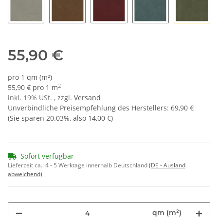
1563 - steingrau
2627 - haselnuss
4288 - merlot
5759 - lagune
7372 - o
55,90 €
pro 1 qm (m²)
2
55,90 € pro 1 m
inkl. 19% USt. , zzgl.
Versand
Unverbindliche Preisempfehlung des Herstellers
:
69,90 €
(Sie sparen
20.03%
, also
14,00 €
)
Sofort verfügbar
Lieferzeit ca.:
4 - 5 Werktage innerhalb Deutschland
(DE - Ausland
abweichend)
qm (m²)