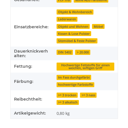
PCP frei
keine AZO Farbstoffe
Objekt & Wohnbereich
Lederwaren
Einsatzbereiche:
Objekt und Wohnen
Möbel
Kissen & Lose Polster
Sitzmöbel & Feste Polster
Dauerknickverh
DIN 5402
> 20.000
alten:
Hochwertige Fettstoffe für einen
Fettung:
weichen, softigen Griff
Im Fass durchgefärbt
Färbung:
hochwertige Farbstoffe
>= 3 trocken
>= 3 nass
Reibechtheit:
>= 3 alkalisch
Artikelgewicht:
0,80
kg