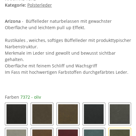
Kategorie:
Polsterleder
Arizona
- Büffelleder naturbelassen mit gewachster
Oberfläche und leichtem pull up Effekt.
Rustikales , weiches, softiges Büffelleder mit produkttypischer
Narbenstruktur.
Merkmale im Leder sind gewollt und bewusst sichtbar
gehalten.
Oberfläche mit feinem Schliff und Wachsgriff
Im Fass mit hochwertigen Farbstoffen durchgefärbtes Leder.
Farben
7372 - oliv
2066 - pine / matt
2138 - schors
2545 - brew
0500 - schiefer
1261 - e