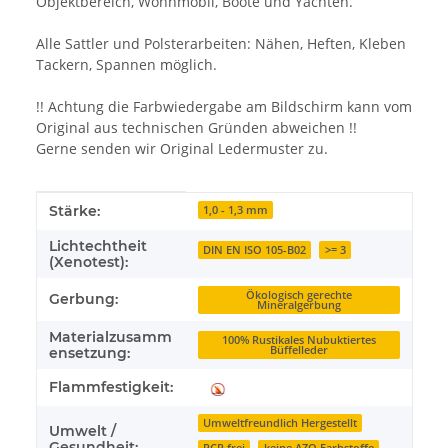
Objektbereich, Wohnmobil, Boote und Yachten.
Alle Sattler und Polsterarbeiten: Nähen, Heften, Kleben
Tackern, Spannen möglich.
!! Achtung die Farbwiedergabe am Bildschirm kann vom
Original aus technischen Gründen abweichen !!
Gerne senden wir Original Ledermuster zu.
Produkteigenschaft
Wert
Stärke:
1,0 - 1,3 mm
Lichtechtheit
DIN EN ISO 105-B02
>= 3
(Xenotest):
Ökologisch gerechte
Gerbung:
Mineralgerbung
Materialzusamm
100% Rustikales Nubuktiertes
Büffelleder
ensetzung:
Flammfestigkeit:
Umweltfreundlich Hergestellt
Umwelt /
Gesundheit: