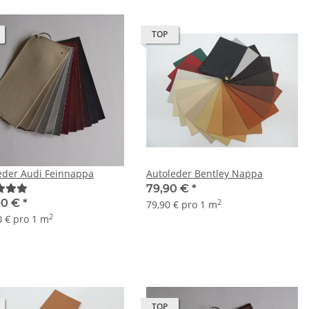
TOP
eder Audi Feinnappa
Autoleder Bentley Nappa
79,90 €
*
90 €
*
2
79,90 € pro 1 m
2
0 € pro 1 m
TOP