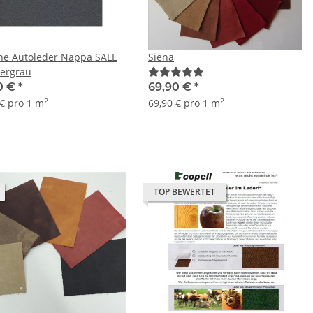
he Autoleder Nappa SALE
Siena
fergrau
0 €
*
69,90 €
*
2
2
 € pro 1 m
69,90 € pro 1 m
TOP BEWERTET