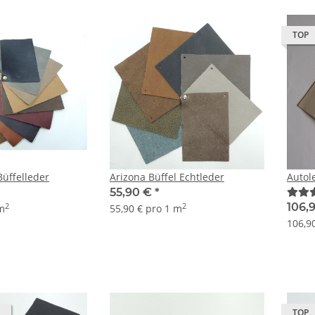
TOP
Büffelleder
Arizona Büffel Echtleder
Autol
55,90 €
*
106,
2
2
 m
55,90 € pro 1 m
106,9
TOP