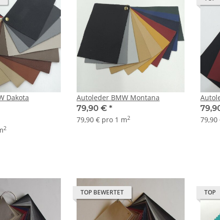
W Dakota
Autoleder BMW Montana
Autol
79,90 €
*
79,9
2
79,90 € pro 1 m
79,90
2
 m
TOP BEWERTET
TOP