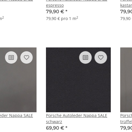
espresso
kasta
79,90 €
*
79,9
2
2
 m
79,90 € pro 1 m
79,90
leder Nappa SALE
Porsche Autoleder Nappa SALE
Porsc
schwarz
trüff
69,90 €
*
79,9