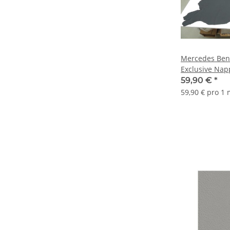
Mercedes Ben
Exclusive Nap
schwarz
59,90 €
*
59,90 € pro 1