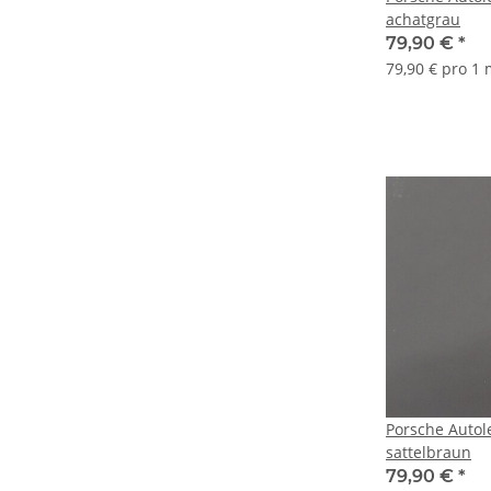
achatgrau
79,90 €
*
79,90 € pro 1
Porsche Auto
sattelbraun
79,90 €
*