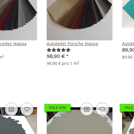
rcedes Nappa
Autoleder Porsche Nappa
Autol
89,9
98,90 €
*
2
 m
89,90
2
98,90 € pro 1 m
SALE 43%
SALE