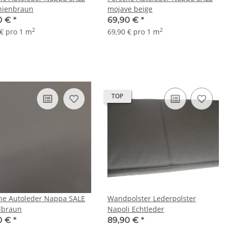
nienbraun
mojave beige
0 €
*
69,90 €
*
2
2
 € pro 1 m
69,90 € pro 1 m
TOP
he Autoleder Nappa SALE
Wandpolster Lederpolster
elbraun
Napoli Echtleder
0 €
*
89,90 €
*