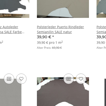
z Autoleder
Polsterleder Puerto Rindleder
Polst
pa SALE Farbe
Semianilin SALE natur
Semia
39,90 €
*
39,9
2
2
 m
39,90 € pro 1 m
39,90
Alter Preis:
69,90 €
Alter P