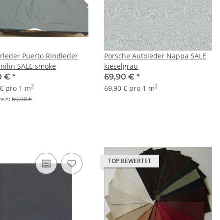
erleder Puerto Rindleder
Porsche Autoleder Nappa SALE
nilin SALE smoke
kieselgrau
0 €
*
69,90 €
*
2
2
 € pro 1 m
69,90 € pro 1 m
reis:
69,90 €
TOP BEWERTET