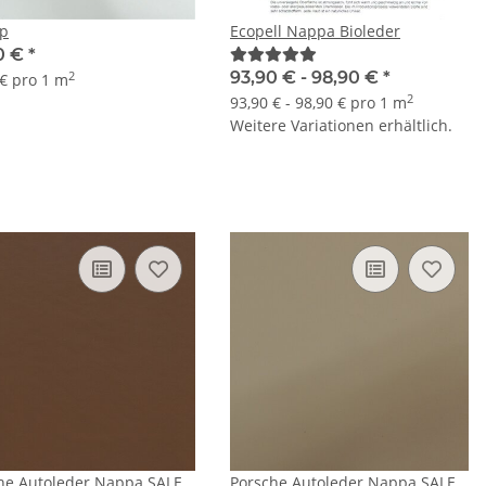
Up
Ecopell Nappa Bioleder
0 €
*
93,90 € -
98,90 €
*
2
 € pro 1 m
2
93,90 € - 98,90 € pro 1 m
Weitere Variationen erhältlich.
he Autoleder Nappa SALE
Porsche Autoleder Nappa SALE