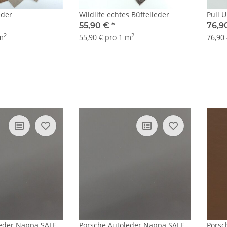
eder
Wildlife echtes Büffelleder
Pull 
55,90 €
*
76,9
2
2
 m
55,90 € pro 1 m
76,90
leder Nappa SALE
Porsche Autoleder Nappa SALE
Porsc