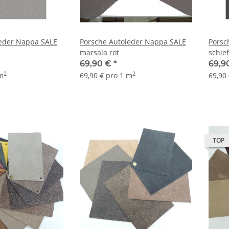
leder Nappa SALE
Porsche Autoleder Nappa SALE
Porsc
marsala rot
schie
69,90 €
*
69,9
2
2
 m
69,90 € pro 1 m
69,90
TOP