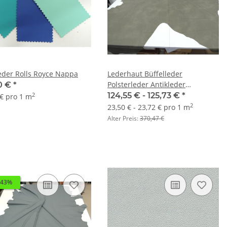
eder Rolls Royce Nappa
Lederhaut Büffelleder
Polsterleder Antikleder
0 €
*
schlammgrau
124,55 € -
125,73 €
*
2
 € pro 1 m
2
23,50 € - 23,72 € pro 1 m
Alter Preis:
370,47 €
 43%