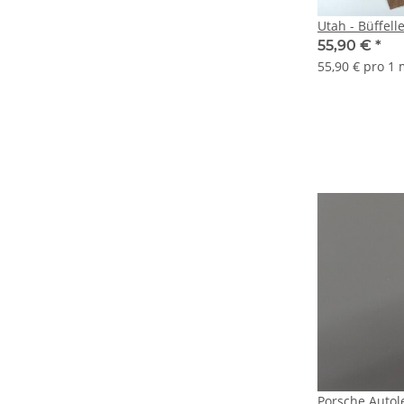
Utah - Büffell
55,90 €
*
55,90 € pro 1
Porsche Auto