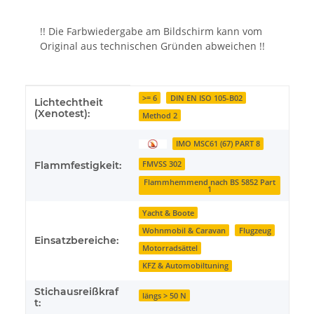
!! Die Farbwiedergabe am Bildschirm kann vom
Original aus technischen Gründen abweichen !!
Produkteigenschaft
Wert
>= 6
DIN EN ISO 105-B02
Lichtechtheit
(Xenotest):
Method 2
IMO MSC61 (67) PART 8
Flammfestigkeit:
FMVSS 302
Flammhemmend nach BS 5852 Part
1
Yacht & Boote
Wohnmobil & Caravan
Flugzeug
Einsatzbereiche:
Motorradsättel
KFZ & Automobiltuning
Stichausreißkraf
längs > 50 N
t: