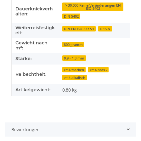
> 30.000 Keine Veränderungen EN
Dauerknickverh
ISO 5402
alten:
DIN 5402
Weiterreisfestigk
DIN EN ISO 3377-1
> 15 N
eit:
Gewicht nach
800 gramm
m²:
Stärke:
0,9 - 1,3 mm
>= 4 trocken
>= 4 nass -
Reibechtheit:
>= 4 alkalisch
Artikelgewicht:
0,80
kg
Bewertungen