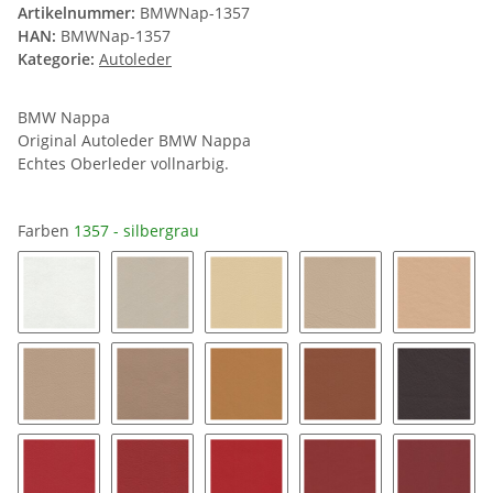
Artikelnummer:
BMWNap-1357
HAN:
BMWNap-1357
Kategorie:
Autoleder
BMW Nappa
Original Autoleder BMW Nappa
Echtes Oberleder vollnarbig.
Farben
1357 - silbergrau
1392 - weiß
1352 - lotosweiß
1356 - champagner
1390 - crema
1386 - 
1384 - sandbeige/java
1383 - beige
1387 - modena
1391 - zimt
1362 - b