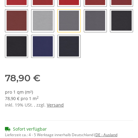
1364 - mugellorot
1389 - sportrot
1804 - flashred
1365 - trinidadrot
1380 - k
1367 - karmesin
1355 - silbergrau hell
1357 - silbergrau
1358 - silbergrau du
1382 - a
1351 - schwarz
1371 - tobagoblau
1370 - ultramarin
78,90 €
pro 1 qm (m²)
2
78,90 € pro 1 m
inkl. 19% USt. , zzgl.
Versand
Sofort verfügbar
Lieferzeit ca.:
4 - 5 Werktage innerhalb Deutschland
(DE - Ausland