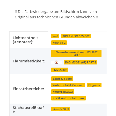
!! Die Farbwiedergabe am Bildschirm kann vom
Original aus technischen Gründen abweichen !!
Produkteigenschaft
Wert
>= 6
DIN EN ISO 105-B02
Lichtechtheit
(Xenotest):
Method 2
Flammhemmend nach BS 5852
Part 1
Flammfestigkeit:
IMO MSC61 (67) PART 8
FMVSS 302
Yacht & Boote
Wohnmobil & Caravan
Flugzeug
Einsatzbereiche:
Motorradsättel
KFZ & Automobiltuning
Stichausreißkraf
längs > 50 N
t: