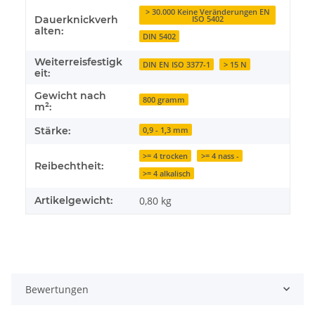
> 30.000 Keine Veränderungen EN
Dauerknickverh
ISO 5402
alten:
DIN 5402
Weiterreisfestigk
DIN EN ISO 3377-1
> 15 N
eit:
Gewicht nach
800 gramm
m²:
Stärke:
0,9 - 1,3 mm
>= 4 trocken
>= 4 nass -
Reibechtheit:
>= 4 alkalisch
Artikelgewicht:
0,80
kg
Bewertungen