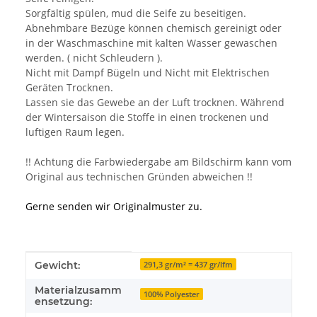
Sorgfältig spülen, mud die Seife zu beseitigen.
Abnehmbare Bezüge können chemisch gereinigt oder
in der Waschmaschine mit kalten Wasser gewaschen
werden. ( nicht Schleudern ).
Nicht mit Dampf Bügeln und Nicht mit Elektrischen
Geräten Trocknen.
Lassen sie das Gewebe an der Luft trocknen. Während
der Wintersaison die Stoffe in einen trockenen und
luftigen Raum legen.
!! Achtung die Farbwiedergabe am Bildschirm kann vom
Original aus technischen Gründen abweichen !!
Gerne senden wir Originalmuster zu.
Produkteigenschaft
Wert
Gewicht:
291,3 gr/m² = 437 gr/lfm
Materialzusamm
100% Polyester
ensetzung: