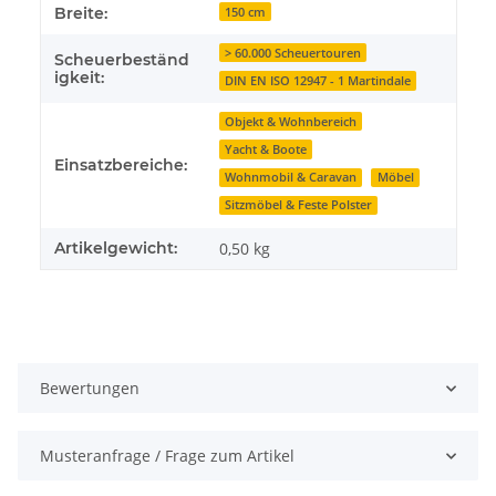
Breite:
150 cm
> 60.000 Scheuertouren
Scheuerbeständ
igkeit:
DIN EN ISO 12947 - 1 Martindale
Objekt & Wohnbereich
Yacht & Boote
Einsatzbereiche:
Wohnmobil & Caravan
Möbel
Sitzmöbel & Feste Polster
Artikelgewicht:
0,50
kg
Bewertungen
Musteranfrage / Frage zum Artikel