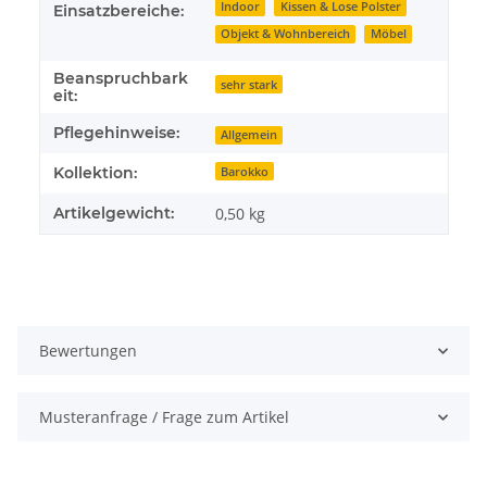
Indoor
Kissen & Lose Polster
Einsatzbereiche:
Objekt & Wohnbereich
Möbel
Beanspruchbark
sehr stark
eit:
Pflegehinweise:
Allgemein
Kollektion:
Barokko
Artikelgewicht:
0,50
kg
Bewertungen
Musteranfrage / Frage zum Artikel