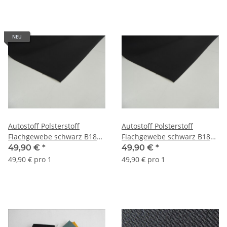
NEU
Autostoff Polsterstoff
Autostoff Polsterstoff
Flachgewebe schwarz B180
Flachgewebe schwarz B180
(2 mm Schaumrücken und
(3 mm Schaumrücken und
49,90 €
*
49,90 €
*
Charmeuse)
Charmeuse)
49,90 € pro 1
49,90 € pro 1