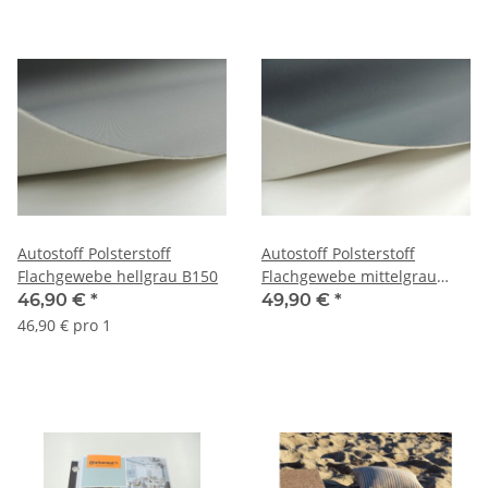
Autostoff Polsterstoff
Autostoff Polsterstoff
Flachgewebe hellgrau B150
Flachgewebe mittelgrau
B180 (3mm mit
46,90 €
*
49,90 €
*
Schaumrücken und
46,90 € pro 1
Charmeuse)