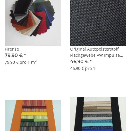
Firenze
Original Autopolsterstoff
Flachgewebe VW Impulse
79,90 €
*
schwarz B150
46,90 €
*
2
79,90 € pro 1 m
46,90 € pro 1