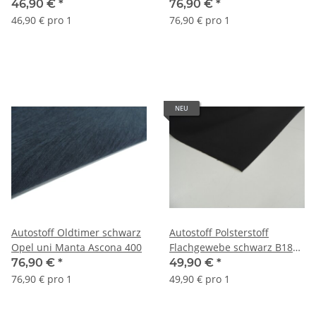
Audi Skoda Volkswagen
400
46,90 €
*
76,90 €
*
schwarz B150
46,90 € pro 1
76,90 € pro 1
NEU
Autostoff Oldtimer schwarz
Autostoff Polsterstoff
Opel uni Manta Ascona 400
Flachgewebe schwarz B180
(1,5 mm Schaumrücken und
76,90 €
*
49,90 €
*
Charmeuse)
76,90 € pro 1
49,90 € pro 1