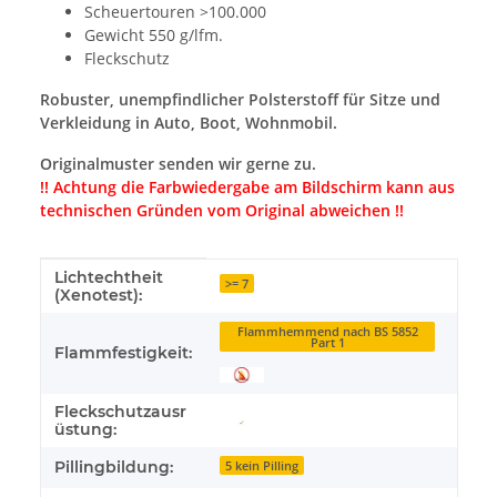
Scheuertouren >100.000
Gewicht 550 g/lfm.
Fleckschutz
Robuster, unempfindlicher Polsterstoff für Sitze und
Verkleidung in Auto, Boot, Wohnmobil.
Originalmuster senden wir gerne zu.
!! Achtung die Farbwiedergabe am Bildschirm kann aus
technischen Gründen vom Original abweichen !!
Lichtechtheit
Produkteigenschaft
Wert
>= 7
(Xenotest):
Flammhemmend nach BS 5852
Part 1
Flammfestigkeit:
Fleckschutzausr
üstung:
Pillingbildung:
5 kein Pilling