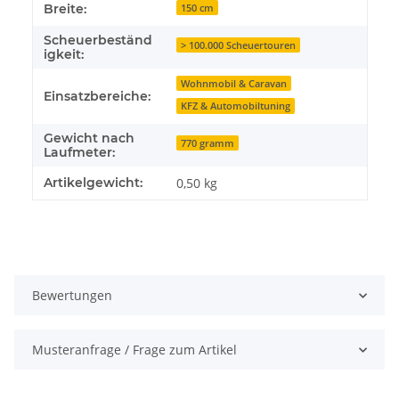
Breite:
150 cm
Scheuerbeständ
> 100.000 Scheuertouren
igkeit:
Wohnmobil & Caravan
Einsatzbereiche:
KFZ & Automobiltuning
Gewicht nach
770 gramm
Laufmeter:
Artikelgewicht:
0,50
kg
Bewertungen
Musteranfrage / Frage zum Artikel