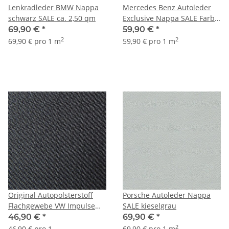
Lenkradleder BMW Nappa
Mercedes Benz Autoleder
schwarz SALE ca. 2,50 qm
Exclusive Nappa SALE Farbe
schwarz
69,90 €
*
59,90 €
*
2
2
69,90 € pro 1 m
59,90 € pro 1 m
Original Autopolsterstoff
Porsche Autoleder Nappa
Flachgewebe VW Impulse
SALE kieselgrau
schwarz B150
46,90 €
*
69,90 €
*
2
46,90 € pro 1
69,90 € pro 1 m