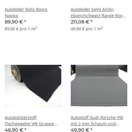
Autoleder Rolls Royce
Autoleder Semi Anilin
Nappa
ebony/schwarz Range Rover
4,23 qm
89,90 €
*
211,08 €
*
2
2
89,90 € pro 1 m
49,90 € pro 1 m
Autopolsterstoff
Autostoff Audi Porsche VW
Flachgewebe VW Gruppe
mit 2 mm Schaum und
Audi Skoda Volkswagen
Charmeuse
46,90 €
*
49,90 €
*