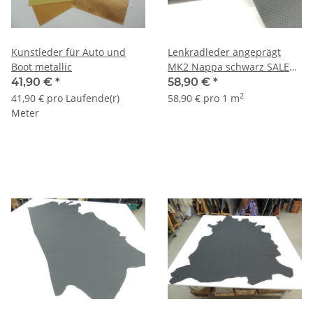
Kunstleder für Auto und
Lenkradleder angeprägt
Boot metallic
MK2 Nappa schwarz SALE
ca. 2,20 qm
41,90 €
*
58,90 €
*
2
41,90 € pro Laufende(r)
58,90 € pro 1 m
Meter