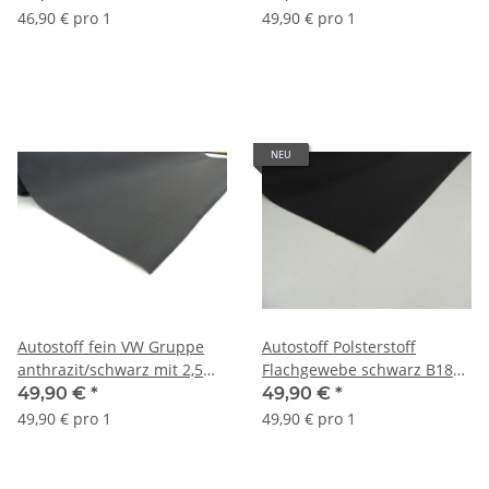
schwarz B150
46,90 € pro 1
49,90 € pro 1
NEU
Autostoff fein VW Gruppe
Autostoff Polsterstoff
anthrazit/schwarz mit 2,5
Flachgewebe schwarz B180
mm Schaum und
(1,5 mm Schaumrücken und
49,90 €
*
49,90 €
*
Charmeuse
Charmeuse)
49,90 € pro 1
49,90 € pro 1