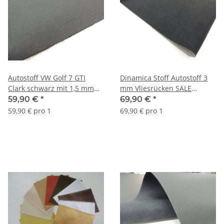
Autostoff VW Golf 7 GTI
Dinamica Stoff Autostoff 3
Clark schwarz mit 1,5 mm
mm Vliesrücken SALE
Schaum und Charmeuse
anthrazit/schwarz
59,90 €
*
69,90 €
*
59,90 € pro 1
69,90 € pro 1