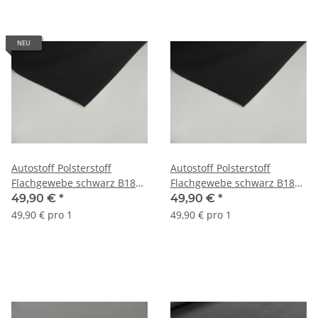
NEU
Autostoff Polsterstoff
Autostoff Polsterstoff
Flachgewebe schwarz B180
Flachgewebe schwarz B180
(2 mm Schaumrücken und
(3 mm Schaumrücken und
49,90 €
*
49,90 €
*
Charmeuse)
Charmeuse)
49,90 € pro 1
49,90 € pro 1