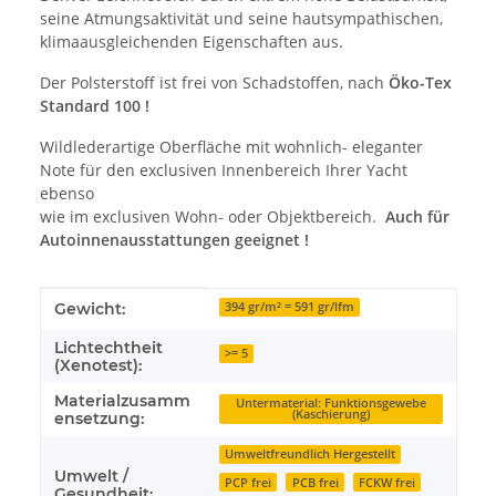
seine Atmungsaktivität und seine hautsympathischen,
klimaausgleichenden Eigenschaften aus.
Der Polsterstoff ist frei von Schadstoffen, nach
Öko-Tex
Standard 100 !
Wildlederartige Oberfläche mit wohnlich- eleganter
Note für den exclusiven Innenbereich Ihrer Yacht
ebenso
wie im exclusiven Wohn- oder Objektbereich.
Auch für
Autoinnenausstattungen geeignet !
Produkteigenschaft
Wert
Gewicht:
394 gr/m² = 591 gr/lfm
Lichtechtheit
>= 5
(Xenotest):
Materialzusamm
Untermaterial: Funktionsgewebe
(Kaschierung)
ensetzung:
Umweltfreundlich Hergestellt
Umwelt /
PCP frei
PCB frei
FCKW frei
Gesundheit: