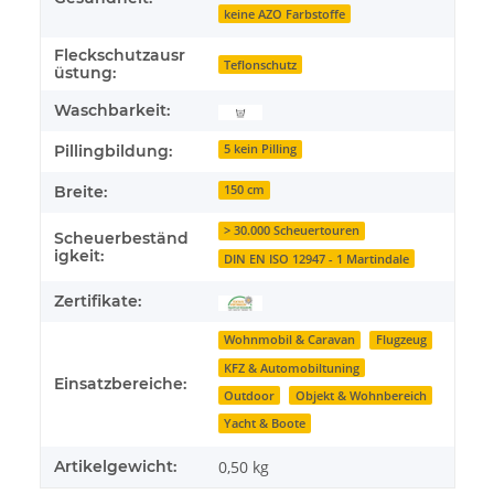
keine AZO Farbstoffe
Fleckschutzausr
Teflonschutz
üstung:
Waschbarkeit:
Pillingbildung:
5 kein Pilling
Breite:
150 cm
> 30.000 Scheuertouren
Scheuerbeständ
igkeit:
DIN EN ISO 12947 - 1 Martindale
Zertifikate:
Wohnmobil & Caravan
Flugzeug
KFZ & Automobiltuning
Einsatzbereiche:
Outdoor
Objekt & Wohnbereich
Yacht & Boote
Artikelgewicht:
0,50
kg