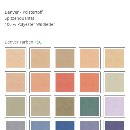
Denver
- Polstertoff
Spitzenqualität
100 % Polyester Wildleder
Denver Farben
150
101
102
104
105
106
107
109
110
111
112
115
117
118
119
122