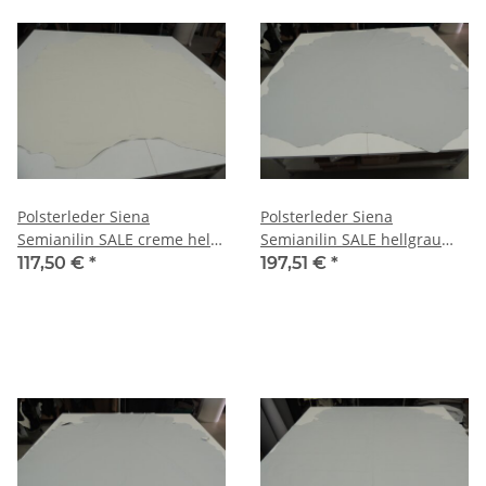
Polsterleder Siena
Polsterleder Siena
Semianilin SALE creme hell
Semianilin SALE hellgrau
3,93 qm
4,95 qm
117,50 €
*
197,51 €
*