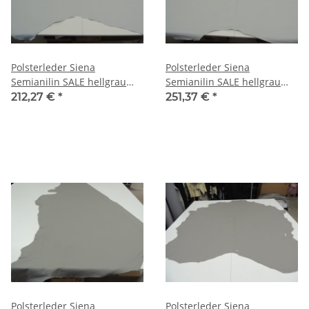
Polsterleder Siena
Polsterleder Siena
Semianilin SALE hellgrau
Semianilin SALE hellgrau
5,32 qm
6,30 qm
212,27 €
*
251,37 €
*
Polsterleder Siena
Polsterleder Siena