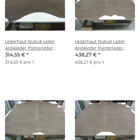
Lederhaut Nubuk Leder
Lederhaut Nubuk Leder
Antikleder Polsterleder
Antikleder Polsterleder
Country braun 4,50 qm
Country braun 5,27 qm
314,55 €
*
438,27 €
*
314,55 € pro 1
438,27 € pro 1