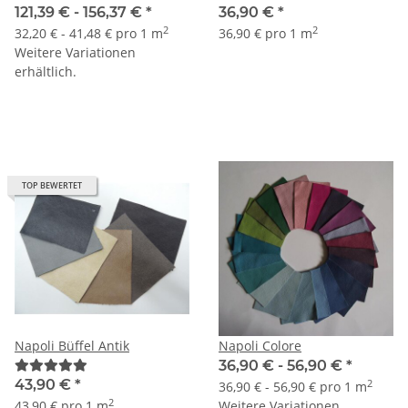
creme
121,39 € -
156,37 €
*
36,90 €
*
2
2
32,20 € - 41,48 € pro 1 m
36,90 € pro 1 m
Weitere Variationen
erhältlich.
TOP BEWERTET
Napoli Büffel Antik
Napoli Colore
36,90 € -
56,90 €
*
43,90 €
*
2
36,90 € - 56,90 € pro 1 m
2
43,90 € pro 1 m
Weitere Variationen