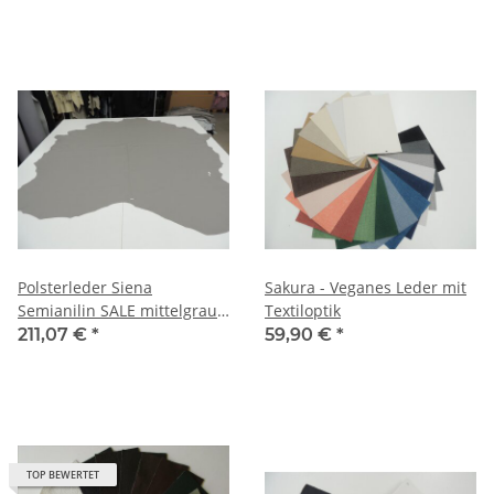
Polsterleder Siena
Sakura - Veganes Leder mit
Semianilin SALE mittelgrau
Textiloptik
5,29 qm
211,07 €
*
59,90 €
*
TOP BEWERTET