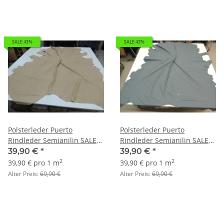
SALE 43%
SALE 43%
Polsterleder Puerto
Polsterleder Puerto
Rindleder Semianilin SALE
Rindleder Semianilin SALE
sand (wolkeneffekt)
smoke
39,90 €
*
39,90 €
*
2
2
39,90 € pro 1 m
39,90 € pro 1 m
Alter Preis:
69,90 €
Alter Preis:
69,90 €