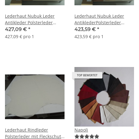
Lederhaut Nubuk Leder
Lederhaut Nubuk Leder
Antikleder Polsterleder
AntiklederPolsterleder
Country braun 6,11 qm
Country braun 6,08 qm
427,09 €
*
423,59 €
*
427,09 € pro 1
423,59 € pro 1
TOP BEWERTET
Lederhaut Rindleder
Napoli
Polsterleder mit Fleckschutz