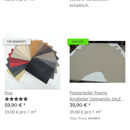
erhältlich.
TOP BEWERTET
SALE 43%
Pisa
Polsterleder Puerto
Rindleder Semianilin SALE
natur
59,90 €
*
39,90 €
*
2
2
59,90 € pro 1 m
39,90 € pro 1 m
Alter Preis:
69,90 €