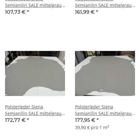
Semianilin SALE mittelgrau
Semianilin SALE mittelgrau
2,70 qm
4,06 qm
107,73 €
*
161,99 €
*
Polsterleder Siena
Polsterleder Siena
Semianilin SALE mittelgrau
Semianilin SALE mittelgrau
4,33 qm
4,46 qm
172,77 €
*
177,95 €
*
2
39,90 € pro 1 m