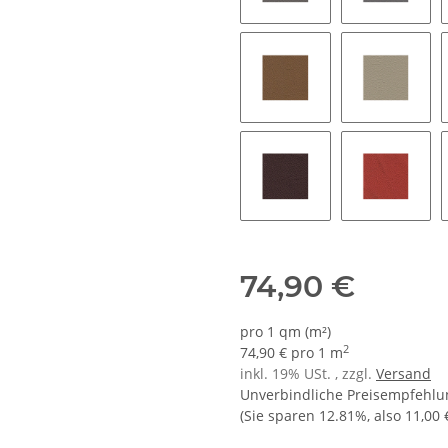
1438H - dark carmel
1463H - s
2717H - safran
3444H - 
4254H - dunkelrot
4403H - s
74,90 €
pro 1 qm (m²)
2
74,90 € pro 1 m
inkl. 19% USt. , zzgl.
Versand
Unverbindliche Preisempfehlun
(Sie sparen
12.81%
, also
11,00 