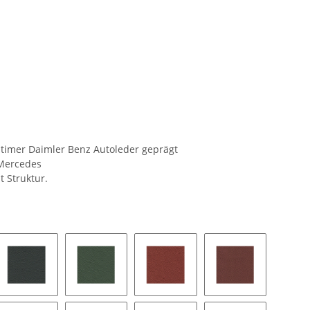
dtimer Daimler Benz Autoleder geprägt
 Mercedes
t Struktur.
tur
1073 - grün
1078 - resedagrün
4453H - rot
1079a - akzentro