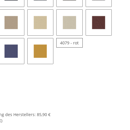
ilbergrau
1470H - aerograu
1610H - oriongrau
1632H - quarz
1675H - silber
champignon
3471H - java
3659H - champagner
3820H - ivory
4012H - weinrot
4079 - rot
4079 - rot
carletrot
5458H - ocean
8404H - gelb
g des Herstellers
:
85,90 €
€
)