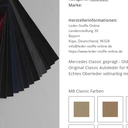
Marke:
Herstellerinformationen:
Leder-Stoffe-Online
Landessiedlung 30
Bayern
Küps, Deutschland, 96328
info@leder-stoffe-online.de
https://www.leder-stoffe-online.de
Mercedes Classic geprägt - Ol
Original Classic Autoleder für
Echtes Oberleder vollnarbig mi
MB Classic Farben
1060 - creme
1068 - na