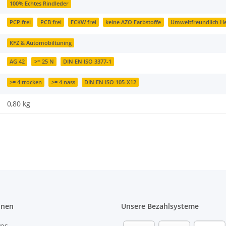
100% Echtes Rindleder
PCP frei
PCB frei
FCKW frei
keine AZO Farbstoffe
Umweltfreundlich Her
KFZ & Automobiltuning
AG 42
>= 25 N
DIN EN ISO 3377-1
>= 4 trocken
>= 4 nass
DIN EN ISO 105-X12
0,80
kg
onen
Unsere Bezahlsysteme
uns