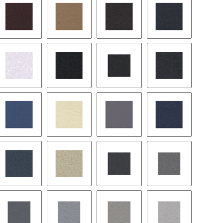
cremebeige
4279H - mittelrot
2647H - dattel
2063H - brasil
5043H - blau
piniengrün
9436H - weiß
0500H - schwarz
0501H - roast black
1017H - anthrazi
laxyblau
1124 - merlinblau
3658H - helios
1140 - aerograu
1141 - mondria
hiefer
354 - mittelblau
8014 - pergament
1251H - dunkelgrau
1406H - mittelg