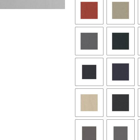
1088 - hellrot
3617H - 
1237H - grau
7045H - 
1007H - anthrazit hell
1118 - ga
1143 - siambeige
1206 - sc