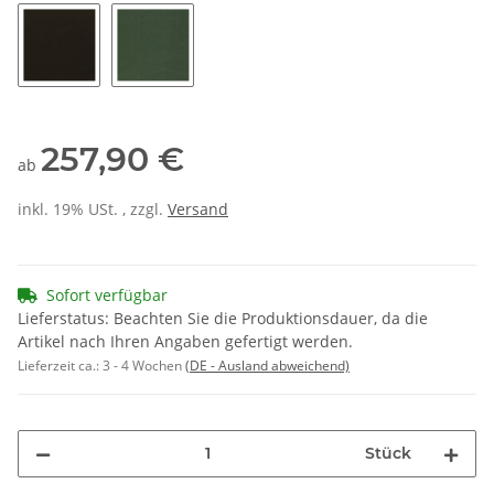
1230 - moor
1240 - fango
1260 - schlamm hell
1270 - schlamm
1620 - 
1650 - mocca
olivgrün
257,90 €
ab
inkl. 19% USt. , zzgl.
Versand
Sofort verfügbar
Lieferstatus: Beachten Sie die Produktionsdauer, da die
Artikel nach Ihren Angaben gefertigt werden.
Lieferzeit ca.:
3 - 4 Wochen
(DE - Ausland abweichend)
Stück