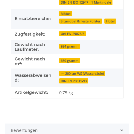
DIN EN ISO 12947 - 1 Martindale
Möbel
Einsatzbereiche:
Sitzmöbel & Feste Polster
Hotel
Zugfestigkeit:
Uni EN 29073/3
Gewicht nach
924 gramm
Laufmeter:
Gewicht nach
660 gramm
m²:
>= 200 cm WS (Wassersäule)
Wasserabweisen
d:
DIN EN 20811-93
Artikelgewicht:
0,75
kg
Bewertungen