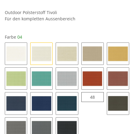
Outdoor Polsterstoff Tivoli
Für den kompletten Aussenbereich
Farbe
04
cremeweiss 01
04
24
34
35
18
57
16
49
43
48
48
47
37
58
54