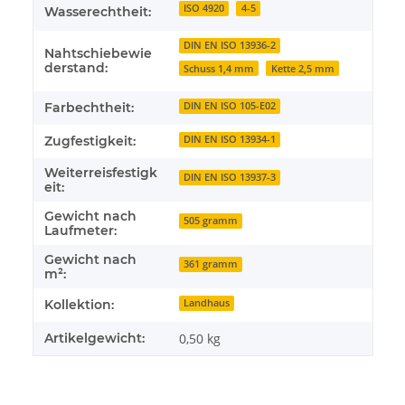
ISO 4920
4-5
Wasserechtheit:
DIN EN ISO 13936-2
Nahtschiebewie
derstand:
Schuss 1,4 mm
Kette 2,5 mm
Farbechtheit:
DIN EN ISO 105-E02
Zugfestigkeit:
DIN EN ISO 13934-1
Weiterreisfestigk
DIN EN ISO 13937-3
eit:
Gewicht nach
505 gramm
Laufmeter:
Gewicht nach
361 gramm
m²:
Kollektion:
Landhaus
Artikelgewicht:
0,50
kg