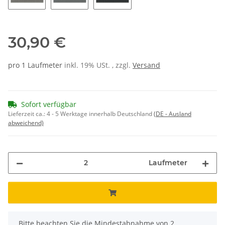
44
26
56
30,90 €
pro 1 Laufmeter
inkl. 19% USt. , zzgl.
Versand
Sofort verfügbar
Lieferzeit ca.:
4 - 5 Werktage innerhalb Deutschland
(DE - Ausland
abweichend)
Laufmeter
x
Bitte beachten Sie die Mindestabnahme von 2