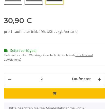
44
26
56
30,90 €
pro 1 Laufmeter
inkl. 19% USt. , zzgl.
Versand
Sofort verfügbar
Lieferzeit ca.:
4 - 5 Werktage innerhalb Deutschland
(DE - Ausland
abweichend)
Laufmeter
x
Bitte beachten Sie die Mindestabnahme von 2