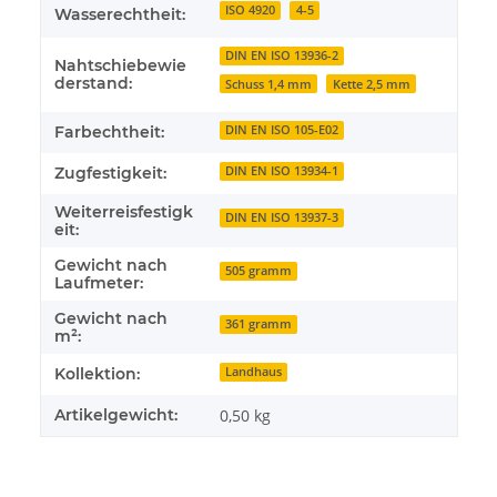
ISO 4920
4-5
Wasserechtheit:
DIN EN ISO 13936-2
Nahtschiebewie
derstand:
Schuss 1,4 mm
Kette 2,5 mm
Farbechtheit:
DIN EN ISO 105-E02
Zugfestigkeit:
DIN EN ISO 13934-1
Weiterreisfestigk
DIN EN ISO 13937-3
eit:
Gewicht nach
505 gramm
Laufmeter:
Gewicht nach
361 gramm
m²:
Kollektion:
Landhaus
Artikelgewicht:
0,50
kg