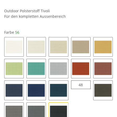
Outdoor Polsterstoff Tivoli
Für den kompletten Aussenbereich
Farbe
56
cremeweiss 01
04
24
34
35
18
57
16
49
43
48
48
47
37
58
54