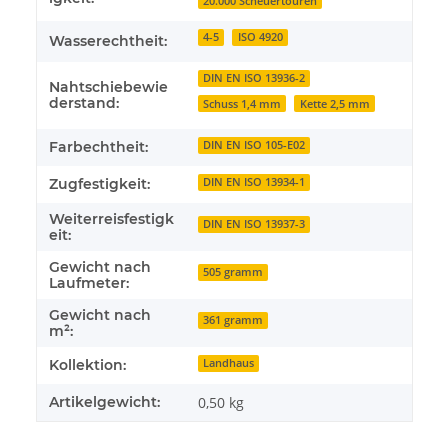
20.000 Scheuertouren
4-5
ISO 4920
Wasserechtheit:
DIN EN ISO 13936-2
Nahtschiebewie
derstand:
Schuss 1,4 mm
Kette 2,5 mm
Farbechtheit:
DIN EN ISO 105-E02
Zugfestigkeit:
DIN EN ISO 13934-1
Weiterreisfestigk
DIN EN ISO 13937-3
eit:
Gewicht nach
505 gramm
Laufmeter:
Gewicht nach
361 gramm
m²:
Kollektion:
Landhaus
Artikelgewicht:
0,50
kg