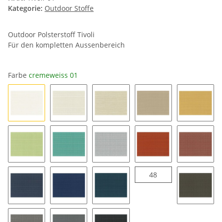
Kategorie:
Outdoor Stoffe
Outdoor Polsterstoff Tivoli
Für den kompletten Aussenbereich
Farbe
cremeweiss 01
cremeweiss 01
04
24
34
35
18
57
16
49
43
48
48
47
37
58
54