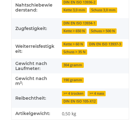
DIN EN ISO 13936-2
Nahtschiebewie
derstand:
Kette 3,0 mm
Schuss 3,0 mm
DIN EN ISO 13934-1
Zugfestigkeit:
Kette > 650 N
Schuss > 500 N
Kette > 60 N
DIN EN ISO 13937-3
Weiterreisfestigk
eit:
Schuss > 35 N
Gewicht nach
304 gramm
Laufmeter:
Gewicht nach
190 gramm
m²:
>= 4 trocken
>= 4 nass
Reibechtheit:
DIN EN ISO 105-X12
Artikelgewicht:
0,50
kg