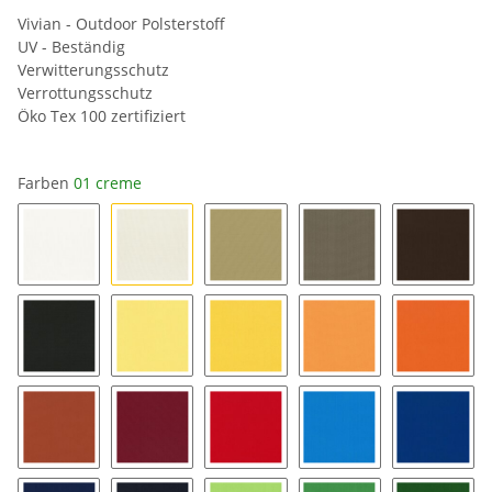
Vivian - Outdoor Polsterstoff
UV - Beständig
Verwitterungsschutz
Verrottungsschutz
Öko Tex 100 zertifiziert
Farben
01 creme
02 weiss
01 creme
03 sand
17 hellbraun
07 scho
22 dunkelgrau
04 zartgelb
13 zitrone
05 apricot
15 oran
27 terracotta
18 bordeaux
21 hellrot
10 azurblau
11 ocea