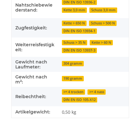
DIN EN ISO 13936-2
Nahtschiebewie
derstand:
Kette 3,0 mm
Schuss 3,0 mm
Kette > 650 N
Schuss > 500 N
Zugfestigkeit:
DIN EN ISO 13934-1
Schuss > 35 N
Kette > 60 N
Weiterreisfestigk
eit:
DIN EN ISO 13937-3
Gewicht nach
304 gramm
Laufmeter:
Gewicht nach
190 gramm
m²:
>= 4 trocken
>= 4 nass
Reibechtheit:
DIN EN ISO 105-X12
Artikelgewicht:
0,50
kg