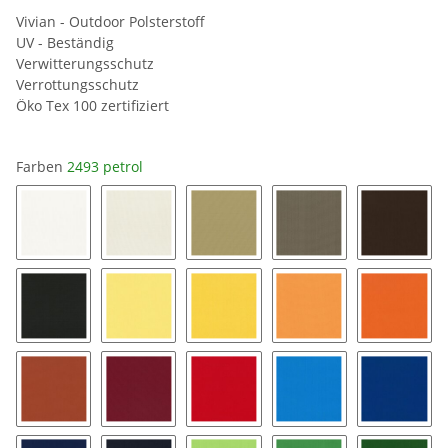
Vivian - Outdoor Polsterstoff
UV - Beständig
Verwitterungsschutz
Verrottungsschutz
Öko Tex 100 zertifiziert
Farben
2493 petrol
02 weiss
01 creme
03 sand
17 hellbraun
07 scho
22 dunkelgrau
04 zartgelb
13 zitrone
05 apricot
15 oran
27 terracotta
18 bordeaux
21 hellrot
10 azurblau
11 ocea