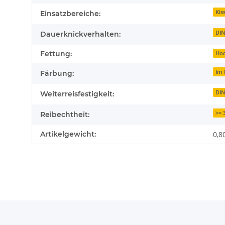
Kis
Einsatzbereiche:
DIN
Dauerknickverhalten:
Fettung:
Hoc
Im 
Färbung:
DIN
Weiterreisfestigkeit:
>= 
Reibechtheit:
Artikelgewicht:
0,8