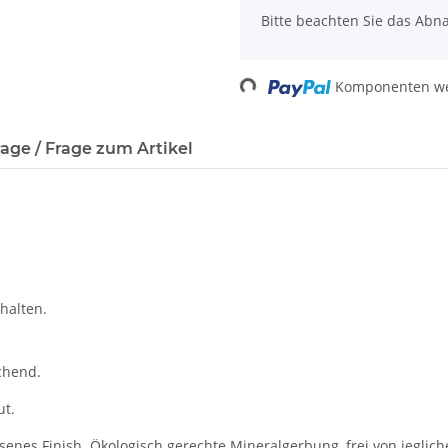
Bitte beachten Sie das Abna
Loading...
Komponenten wer
age / Frage zum Artikel
halten.
chend.
ut.
ssenes Finish. Ökologisch gerechte Mineralgerbung, frei von jegl