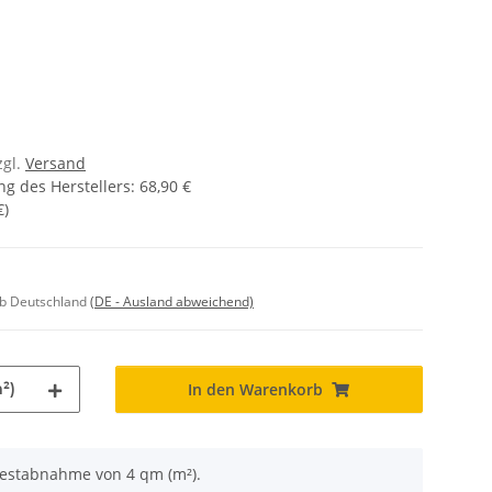
zgl.
Versand
g des Herstellers
:
68,90 €
€
)
lb Deutschland
(DE - Ausland abweichend)
²)
In den Warenkorb
destabnahme von 4 qm (m²).