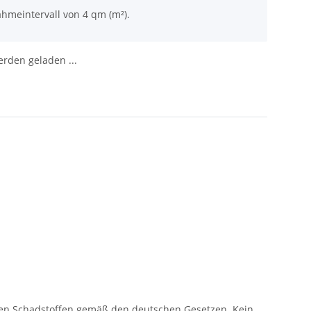
hmeintervall von 4 qm (m²).
den geladen ...
ichen Schadstoffen gemäß den deutschen Gesetzen. Kein