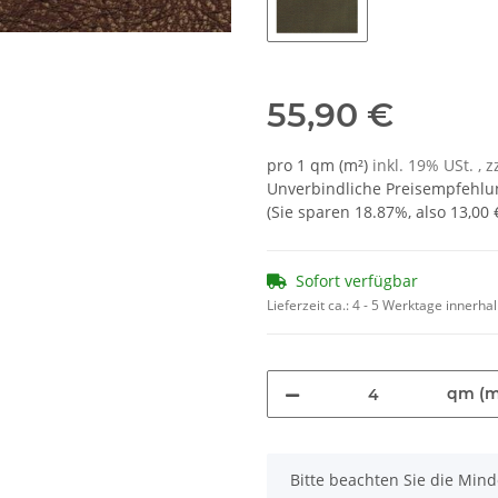
mud 1398
55,90 €
pro 1 qm (m²)
inkl. 19% USt. , z
Unverbindliche Preisempfehlun
(Sie sparen
18.87%
, also
13,00 
Sofort verfügbar
Lieferzeit ca.:
4 - 5 Werktage innerha
qm (m
x
Bitte beachten Sie die Min