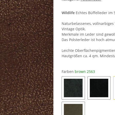
Wildlife
Echtes Büffelleder im 
Naturbelassenes, vollnarbiges 
Vintage Optik.
Merkmale im Leder sind gewoll
Das Polsterleder ist hoch atm
Leichte Oberflächenpigmentie
Hautgrößen ca. 4 qm. Mindesta
Farben
brown 2563
anthracite 1248
black 05