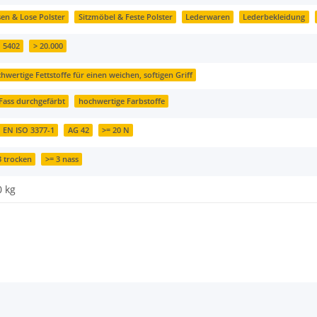
sen & Lose Polster
Sitzmöbel & Feste Polster
Lederwaren
Lederbekleidung
 5402
> 20.000
hwertige Fettstoffe für einen weichen, softigen Griff
Fass durchgefärbt
hochwertige Farbstoffe
 EN ISO 3377-1
AG 42
>= 20 N
3 trocken
>= 3 nass
0
kg