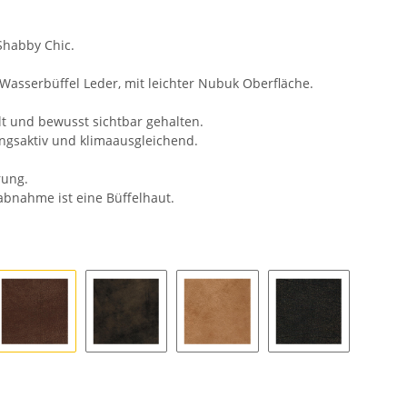
Shabby Chic.
Wasserbüffel Leder, mit leichter Nubuk Oberfläche.
t und bewusst sichtbar gehalten.
ungsaktiv und klimaausgleichend.
rung.
bnahme ist eine Büffelhaut.
00
brown 2563
chocolate 2265
sand 8494
dark brown 212