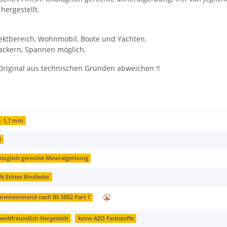
hergestellt.
ktbereich, Wohnmobil, Boote und Yachten.
Tackern, Spannen möglich.
Original aus technischen Gründen abweichen !!
 - 1,7 mm
3
logisch gerechte Mineralgerbung
% Echtes Rindleder
mmhemmend nach BS 5852 Part 1
eltfreundlich Hergestellt
keine AZO Farbstoffe