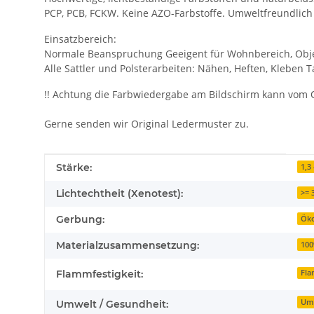
PCP, PCB, FCKW. Keine AZO-Farbstoffe. Umweltfreundlich 
Einsatzbereich:
Normale Beanspruchung Geeigent für Wohnbereich, Obje
Alle Sattler und Polsterarbeiten: Nähen, Heften, Kleben 
!! Achtung die Farbwiedergabe am Bildschirm kann vom 
Gerne senden wir Original Ledermuster zu.
Produkteigenschaft
Wert
Stärke:
1,3
Lichtechtheit (Xenotest):
>= 
Gerbung:
Öko
Materialzusammensetzung:
100
Flammfestigkeit:
Fla
Umw
Umwelt / Gesundheit: