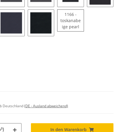
aphit
1164 - muschelgrau
1161 - titangrau pearl
1154 - anthrazit
1151 - schwarz
1166 -
toskanabe
1166 - toskanabeige pearl
ige pearl
zend
iaritblau
1155 - blau
1173 - tiefseeblau
lb Deutschland
(DE - Ausland abweichend)
²)
In den Warenkorb