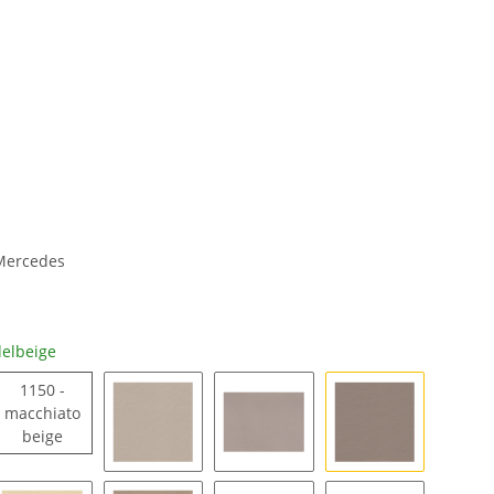
 Mercedes
elbeige
1150 -
macchiato
1150 - macchiatobeige
beige
rzellan
1189 - saharabeige
1185 - seidenbeige
1158 - mandelb