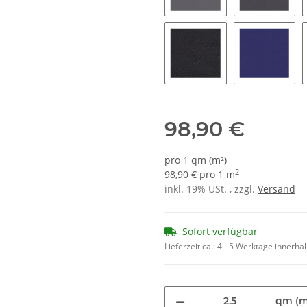
1153 - basaltgrau
1184 - gr
1980 - tiefschwarz glän
1159 - lin
98,90 €
pro 1 qm (m²)
2
98,90 € pro 1 m
inkl. 19% USt. , zzgl.
Versand
Sofort verfügbar
Lieferzeit ca.:
4 - 5 Werktage innerha
qm (m