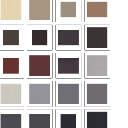
esel
1174 - helios
1156 - champignon
1186 - kaschmirbeige
1160 - sand
llbraun
1195 - nußbraun
1179 - dunkelbraun
1162 - espressobraun
1196 - moccabr
assicrot
1193 - bengalrot
1187 - sunsetrot
1165 - satinrot pearl
1199 - kristallgr
lpacagrau
1198 - greige
1175 - oriongrau
1152 - grau
1197 - riffgrau