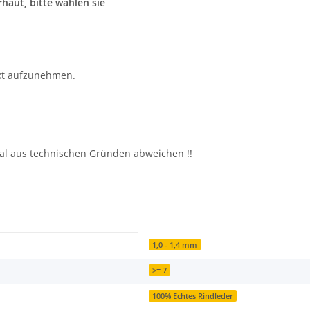
haut, bitte wählen sie
t
aufzunehmen.
al aus technischen Gründen abweichen !!
1,0 - 1,4 mm
>= 7
100% Echtes Rindleder