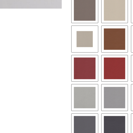
1157 - stein mittel
1180 - ki
1190 - savannenbeige
1178 - he
1181 - berryrot
1188 - cl
1177 - silber metallic
1182 - a