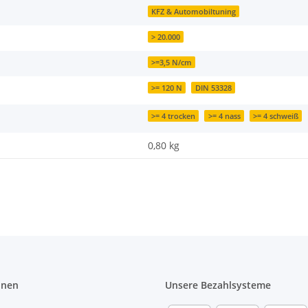
KFZ & Automobiltuning
> 20.000
>=3,5 N/cm
>= 120 N
DIN 53328
>= 4 trocken
>= 4 nass
>= 4 schweiß
0,80
kg
onen
Unsere Bezahlsysteme