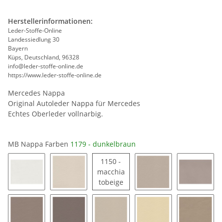
Herstellerinformationen:
Leder-Stoffe-Online
Landessiedlung 30
Bayern
Küps, Deutschland, 96328
info@leder-stoffe-online.de
https://www.leder-stoffe-online.de
Mercedes Nappa
Original Autoleder Nappa für Mercedes
Echtes Oberleder vollnarbig.
MB Nappa Farben
1179 - dunkelbraun
1150 -
macchia
1150 - macchiatobeige
tobeige
1163 - signalweiß
1194 - porzellan
1189 - saharabeige
1185 - 