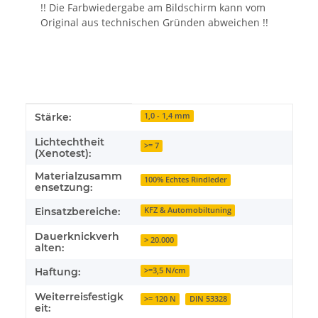
!! Die Farbwiedergabe am Bildschirm kann vom
Original aus technischen Gründen abweichen !!
Produkteigenschaft
Wert
Stärke:
1,0 - 1,4 mm
Lichtechtheit
>= 7
(Xenotest):
Materialzusamm
100% Echtes Rindleder
ensetzung:
Einsatzbereiche:
KFZ & Automobiltuning
Dauerknickverh
> 20.000
alten:
Haftung:
>=3,5 N/cm
Weiterreisfestigk
>= 120 N
DIN 53328
eit: