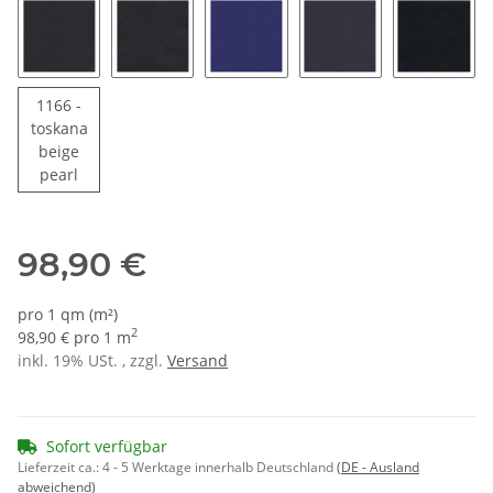
1151 - schwarz
1980 - tiefschwarz glänzend
1159 - liniaritblau
1155 - blau
1173 - t
1166 -
toskana
beige
1166 - toskanabeige pearl
pearl
98,90 €
pro 1 qm (m²)
2
98,90 € pro 1 m
inkl. 19% USt. , zzgl.
Versand
Sofort verfügbar
Lieferzeit ca.:
4 - 5 Werktage innerhalb Deutschland
(DE - Ausland
abweichend)