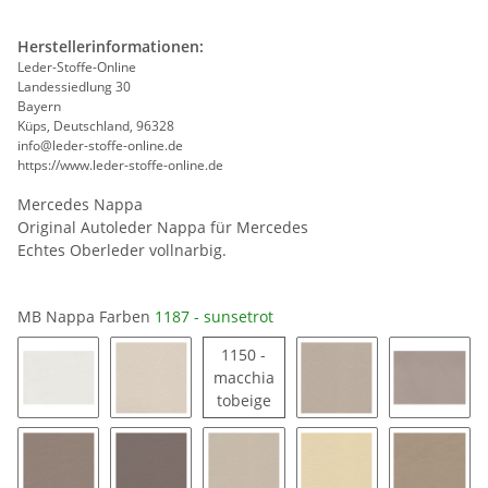
Herstellerinformationen:
Leder-Stoffe-Online
Landessiedlung 30
Bayern
Küps, Deutschland, 96328
info@leder-stoffe-online.de
https://www.leder-stoffe-online.de
Mercedes Nappa
Original Autoleder Nappa für Mercedes
Echtes Oberleder vollnarbig.
MB Nappa Farben
1187 - sunsetrot
1150 -
macchia
1150 - macchiatobeige
tobeige
1163 - signalweiß
1194 - porzellan
1189 - saharabeige
1185 - 