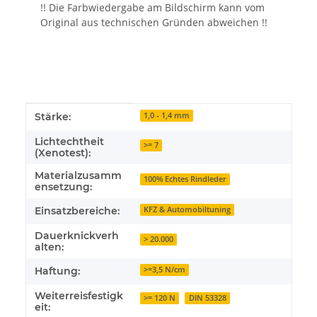
!! Die Farbwiedergabe am Bildschirm kann vom
Original aus technischen Gründen abweichen !!
Produkteigenschaft
Wert
Stärke:
1,0 - 1,4 mm
Lichtechtheit
>= 7
(Xenotest):
Materialzusamm
100% Echtes Rindleder
ensetzung:
Einsatzbereiche:
KFZ & Automobiltuning
Dauerknickverh
> 20.000
alten:
Haftung:
>=3,5 N/cm
Weiterreisfestigk
>= 120 N
DIN 53328
eit: