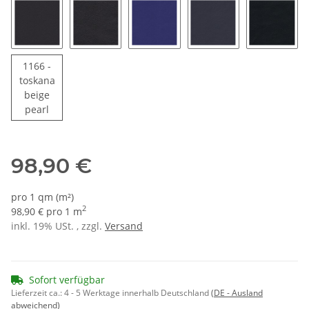
1151 - schwarz
1980 - tiefschwarz glänzend
1159 - liniaritblau
1155 - blau
1173 - t
1166 -
toskana
beige
1166 - toskanabeige pearl
pearl
98,90 €
pro 1 qm (m²)
2
98,90 € pro 1 m
inkl. 19% USt. , zzgl.
Versand
Sofort verfügbar
Lieferzeit ca.:
4 - 5 Werktage innerhalb Deutschland
(DE - Ausland
abweichend)