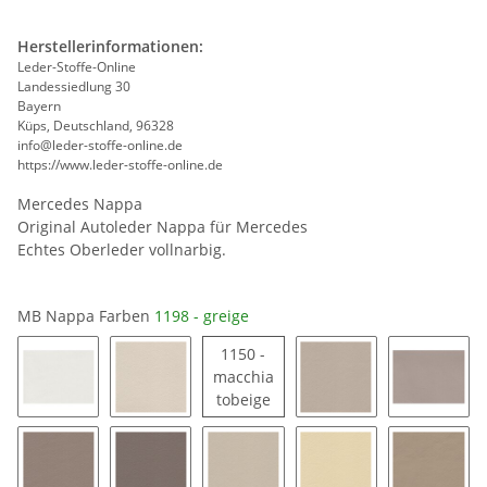
Herstellerinformationen:
Leder-Stoffe-Online
Landessiedlung 30
Bayern
Küps, Deutschland, 96328
info@leder-stoffe-online.de
https://www.leder-stoffe-online.de
Mercedes Nappa
Original Autoleder Nappa für Mercedes
Echtes Oberleder vollnarbig.
MB Nappa Farben
1198 - greige
1150 -
macchia
1150 - macchiatobeige
tobeige
1163 - signalweiß
1194 - porzellan
1189 - saharabeige
1185 - 