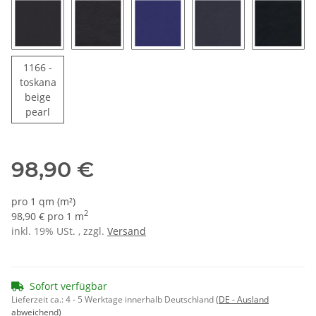
1151 - schwarz
1980 - tiefschwarz glänzend
1159 - liniaritblau
1155 - blau
1173 - t
1166 -
toskana
beige
1166 - toskanabeige pearl
pearl
98,90 €
pro 1 qm (m²)
2
98,90 € pro 1 m
inkl. 19% USt. , zzgl.
Versand
Sofort verfügbar
Lieferzeit ca.:
4 - 5 Werktage innerhalb Deutschland
(DE - Ausland
abweichend)