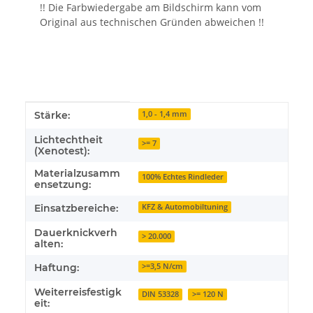
!! Die Farbwiedergabe am Bildschirm kann vom
Original aus technischen Gründen abweichen !!
Produkteigenschaft
Wert
Stärke:
1,0 - 1,4 mm
Lichtechtheit
>= 7
(Xenotest):
Materialzusamm
100% Echtes Rindleder
ensetzung:
Einsatzbereiche:
KFZ & Automobiltuning
Dauerknickverh
> 20.000
alten:
Haftung:
>=3,5 N/cm
Weiterreisfestigk
DIN 53328
>= 120 N
eit: