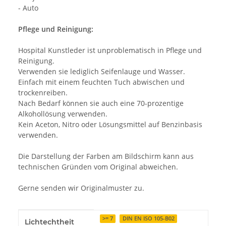
- Auto
Pflege und Reinigung:
Hospital Kunstleder ist unproblematisch in Pflege und
Reinigung.
Verwenden sie lediglich Seifenlauge und Wasser.
Einfach mit einem feuchten Tuch abwischen und
trockenreiben.
Nach Bedarf können sie auch eine 70-prozentige
Alkohollösung verwenden.
Kein Aceton, Nitro oder Lösungsmittel auf Benzinbasis
verwenden.
Die Darstellung der Farben am Bildschirm kann aus
technischen Gründen vom Original abweichen.
Gerne senden wir Originalmuster zu.
Produkteigenschaft
Wert
>= 7
DIN EN ISO 105-B02
Lichtechtheit