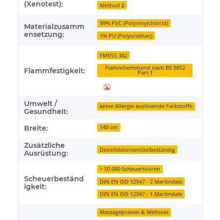
(Xenotest):
Method 2
99% PVC (Polyvinylchlorid)
Materialzusamm
ensetzung:
1% PU (Polyurethan)
FMVSS 302
Flammhemmend nach BS 5852
Flammfestigkeit:
Part 1
Umwelt /
keine Allergie auslösende Farbstoffe
Gesundheit:
Breite:
140 cm
Zusätzliche
Desinfektionsmittelbeständig
Ausrüstung:
> 50.000 Scheuertouren
Scheuerbeständ
DIN EN ISO 12947 - 2 Martindale
igkeit:
DIN EN ISO 12947 - 1 Martindale
Massagepraxen & Wellness