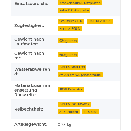
Krankenhaus & Arztpraxen
Einsatzbereiche:
Reha & Orthopädie
Schuss >=300 N
Uni EN 29073/3
Zugfestigkeit:
Kette >=300 N
Gewicht nach
924 gramm
Laufmeter:
Gewicht nach
660 gramm
m²:
DIN EN 20811-93
Wasserabweisen
d:
>= 200 cm WS (Wassersäule)
Materialzusamm
100% Polyester
ensetzung
Rückseite:
DIN EN ISO 105-X12
Reibechtheit:
>= 5 trocken
>= 5 nass
Artikelgewicht:
0,75
kg