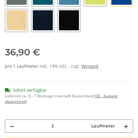
9536 stein
9557 petrol
9517 hellblau
9518 kiwi
9537 az
9525 gobi
9547 marine
9502 schwarz
36,90 €
pro 1 Laufmeter
inkl. 19% USt. , zzgl.
Versand
Sofort verfügbar
Lieferzeit ca.:
6 - 7 Werktage innerhalb Deutschland
(DE - Ausland
abweichend)
Laufmeter