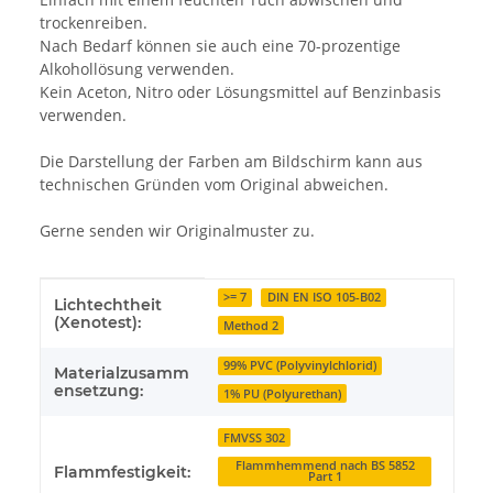
trockenreiben.
Nach Bedarf können sie auch eine 70-prozentige
Alkohollösung verwenden.
Kein Aceton, Nitro oder Lösungsmittel auf Benzinbasis
verwenden.
Die Darstellung der Farben am Bildschirm kann aus
technischen Gründen vom Original abweichen.
Gerne senden wir Originalmuster zu.
Produkteigenschaft
Wert
>= 7
DIN EN ISO 105-B02
Lichtechtheit
(Xenotest):
Method 2
99% PVC (Polyvinylchlorid)
Materialzusamm
ensetzung:
1% PU (Polyurethan)
FMVSS 302
Flammhemmend nach BS 5852
Flammfestigkeit:
Part 1