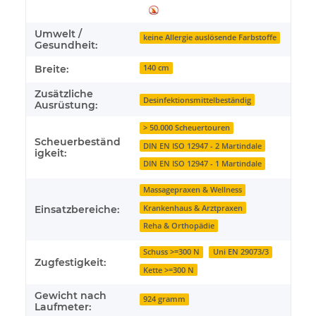
Umwelt /
keine Allergie auslösende Farbstoffe
Gesundheit:
Breite:
140 cm
Zusätzliche
Desinfektionsmittelbeständig
Ausrüstung:
> 50.000 Scheuertouren
Scheuerbeständ
DIN EN ISO 12947 - 2 Martindale
igkeit:
DIN EN ISO 12947 - 1 Martindale
Massagepraxen & Wellness
Krankenhaus & Arztpraxen
Einsatzbereiche:
Reha & Orthopädie
Schuss >=300 N
Uni EN 29073/3
Zugfestigkeit:
Kette >=300 N
Gewicht nach
924 gramm
Laufmeter: