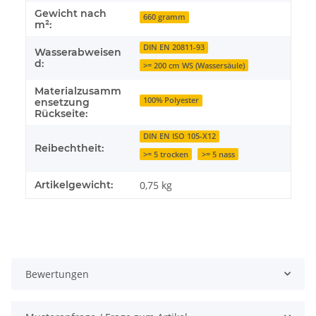
Gewicht nach
660 gramm
m²:
DIN EN 20811-93
Wasserabweisen
d:
>= 200 cm WS (Wassersäule)
Materialzusamm
100% Polyester
ensetzung
Rückseite:
DIN EN ISO 105-X12
Reibechtheit:
>= 5 trocken
>= 5 nass
Artikelgewicht:
0,75
kg
Bewertungen