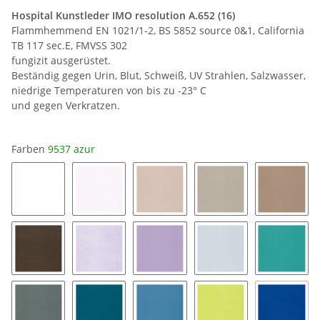
Hospital Kunstleder IMO resolution A.652 (16)
Flammhemmend EN 1021/1-2, BS 5852 source 0&1, California
TB 117 sec.E, FMVSS 302
fungizit ausgerüstet.
Beständig gegen Urin, Blut, Schweiß, UV Strahlen, Salzwasser,
niedrige Temperaturen von bis zu -23° C
und gegen Verkratzen.
Farben
9537 azur
9501 weiß
9504 cremeweiß
9514 natur
9524 leinen
9534 be
9564 hellbraun
9506 perlmut
9569 flieder
9516 kit
9528 tür