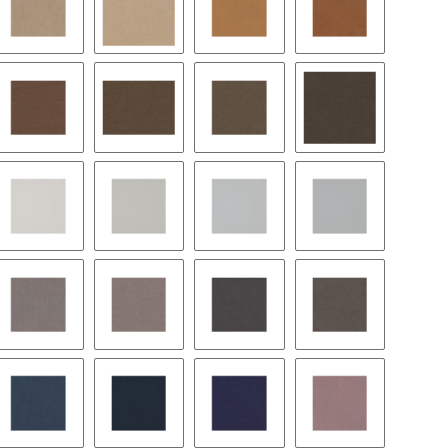
ra
52 - taupe
104 - macciato
73 - camel
60 - zimt
lbraun
114 - espresso
144 - mittelbraun
131 - mocca
301 - tiefbraun
ko
201 - leinen
12 - sandgrau
112 - lichtgrau
21 - silbergrau
turbraun
313 - mittelgrau
213 - mausgrau
13 - schiefer
214 - anthrazit