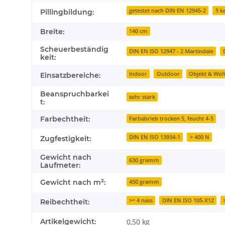
getestet nach DIN EN 12945-2
5 ke
Pillingbildung:
Breite:
140 cm
Scheuerbeständig
DIN EN ISO 12947 - 2 Martindale
keit:
Indoor
Outdoor
Objekt & Woh
Einsatzbereiche:
Beanspruchbarkei
sehr stark
t:
Farbechtheit:
Farbabrieb trocken 5, feucht 4-5
DIN EN ISO 13934-1
> 400 N
Zugfestigkeit:
Gewicht nach
630 gramm
Laufmeter:
Gewicht nach m²:
450 gramm
>= 4 nass
DIN EN ISO 105-X12
Reibechtheit:
Artikelgewicht:
0,50
kg