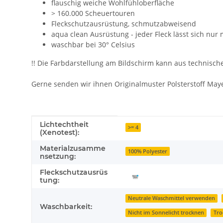
flauschig weiche Wohlfühloberfläche
> 160.000 Scheuertouren
Fleckschutzausrüstung, schmutzabweisend
aqua clean Ausrüstung - jeder Fleck lässt sich nur
waschbar bei 30° Celsius
!! Die Farbdarstellung am Bildschirm kann aus technisc
Gerne senden wir ihnen Originalmuster Polsterstoff Maye
Produkteigenschaft
Wert
Lichtechtheit
>= 4
(Xenotest):
Materialzusamme
100% Polyester
nsetzung:
Fleckschutzausrüs
tung:
Neutrale Waschmittel verwenden
Waschbarkeit:
Nicht im Sonnelicht trocknen
Tro