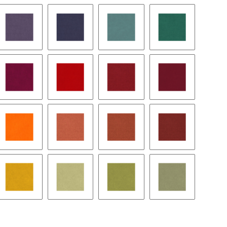
arz
311 - navy
58 - nachtblau
11 - dunkelblau
34 - rose
enta
106 - violett
22 - purple
68 - türkis
37 - green
l red
67 - rotviolett
38 - hellrot
56 - klassischrot
08 - lipstick
deaux
64 - orange
28 - mandarine
62 - dark terra
55 - rost
aya
105 - curry
278 - kiwi
61 - pistazie
72 - moos