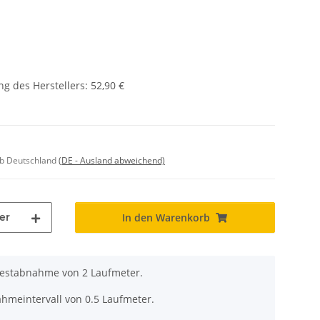
g des Herstellers
:
52,90 €
lb Deutschland
(DE - Ausland abweichend)
er
In den Warenkorb
destabnahme von 2 Laufmeter.
ahmeintervall von 0.5 Laufmeter.