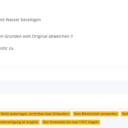
 mit Wasser beseitigen
hen Gründen vom Original abweichen !!
stic zu.
Nicht auswringen, verdrehen bzw Schleudern
Kein Bleichmittel verwenden
Nic
ckenreinigung ist möglich
Nur Innenseite bis max 110°C bügeln