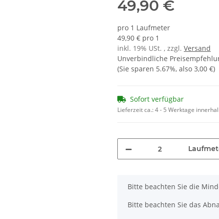
49,90 €
pro 1 Laufmeter
49,90 € pro 1
inkl. 19% USt. , zzgl.
Versand
Unverbindliche Preisempfehlun
(Sie sparen
5.67%
, also
3,00 €
)
Sofort verfügbar
Lieferzeit ca.:
4 - 5 Werktage innerha
Laufmet
x
Bitte beachten Sie die Min
Bitte beachten Sie das Abn