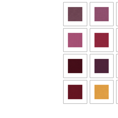
15 - dunkelgrau
59 - schw
30 - aubergine
10 - mag
208 - pink
66 - ange
65 - kirsche
76 - bor
269 - scarlet
71 - pap