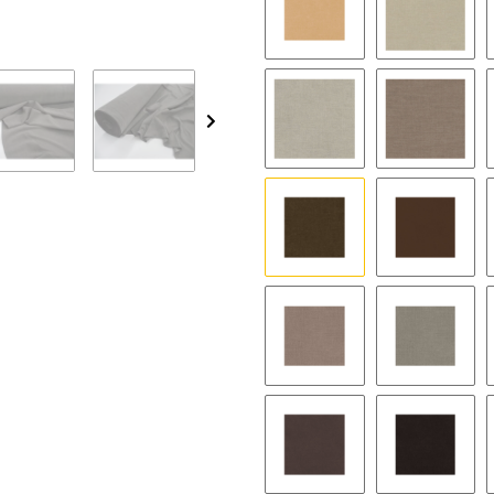
51 - sand
03 - saha
252 - beigebraun
215 - hel
07 - dunkelbraun
57 - scho
69 - steingrau
205 - na