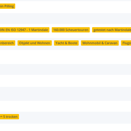
in Pilling
DIN EN ISO 12947 - 1 Martindale
160.000 Scheuertouren
getestet nach Martindal
nbereich
Objekt und Wohnen
Yacht & Boote
Wohnmobil & Caravan
Flug
>= 5 trocken