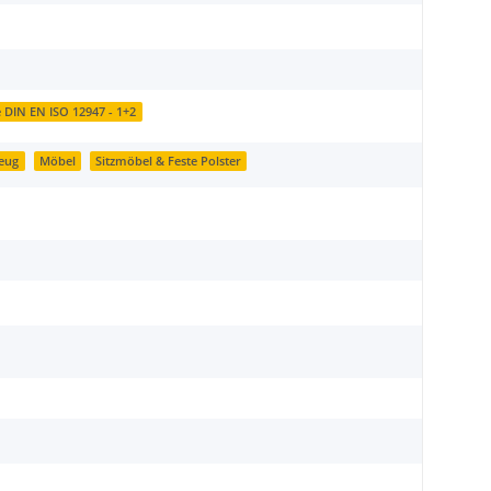
e DIN EN ISO 12947 - 1+2
zeug
Möbel
Sitzmöbel & Feste Polster