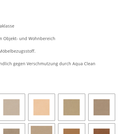
raklasse
 im Objekt- und Wohnbereich
Möbelbezugsstoff.
ndlich gegen Verschmutzung durch Aqua Clean
y
250 - natur
50 - hellbeige
32 - beige
18 - dunkelbeig