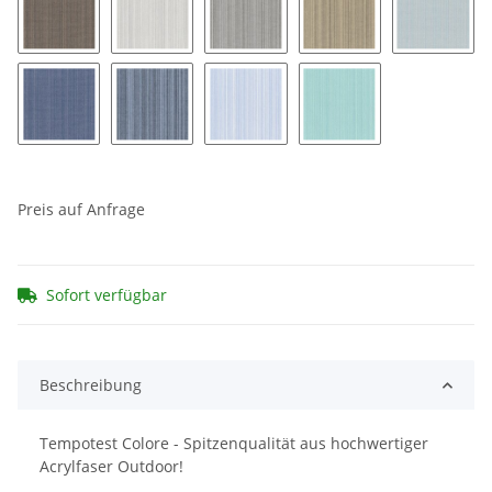
Zena 352
Zena 353
Zena 354
Zena 355
Zena 36
Zena 361
Zena 362
Zena 363
Zena 364
Preis auf Anfrage
Sofort verfügbar
Beschreibung
Tempotest Colore - Spitzenqualität aus hochwertiger
Acrylfaser Outdoor!