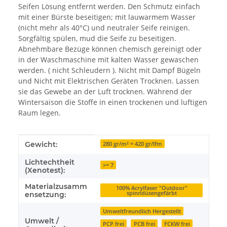
Seifen Lösung entfernt werden. Den Schmutz einfach
mit einer Bürste beseitigen; mit lauwarmem Wasser
(nicht mehr als 40°C) und neutraler Seife reinigen.
Sorgfältig spülen, mud die Seife zu beseitigen.
Abnehmbare Bezüge können chemisch gereinigt oder
in der Waschmaschine mit kalten Wasser gewaschen
werden. ( nicht Schleudern ). Nicht mit Dampf Bügeln
und Nicht mit Elektrischen Geräten Trocknen. Lassen
sie das Gewebe an der Luft trocknen. Während der
Wintersaison die Stoffe in einen trockenen und luftigen
Raum legen.
Produkteigenschaft
Wert
Gewicht:
280 gr/m² = 420 gr/lfm
Lichtechtheit
>= 7
(Xenotest):
Materialzusamm
100% Acrylfaser "Outdoor"
spinndüsengefärbt
ensetzung:
Umweltfreundlich Hergestellt
Umwelt /
PCP frei
PCB frei
FCKW frei