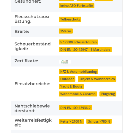
Gesundheit:
keine AZO Farbstoffe
Fleckschutzausr
Teflonschutz
üstung:
Breite:
150 cm
> 17.000 Scheuertouren
Scheuerbeständ
igkeit:
DIN EN ISO 12947 - 1 Martindale
Zertifikate:
KFZ & Automobiltuning
Outdoor
Objekt & Wohnbereich
Einsatzbereiche:
Yacht & Boote
Wohnmobil & Caravan
Flugzeug
Nahtschiebewie
DIN EN ISO 13936-2
derstand:
Weiterreisfestigk
Kette > 2100 N
Schuss >780 N
eit: