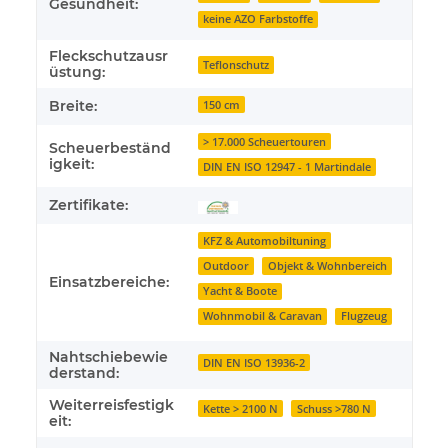
Gesundheit:
keine AZO Farbstoffe
Fleckschutzausr
Teflonschutz
üstung:
Breite:
150 cm
> 17.000 Scheuertouren
Scheuerbeständ
igkeit:
DIN EN ISO 12947 - 1 Martindale
Zertifikate:
KFZ & Automobiltuning
Outdoor
Objekt & Wohnbereich
Einsatzbereiche:
Yacht & Boote
Wohnmobil & Caravan
Flugzeug
Nahtschiebewie
DIN EN ISO 13936-2
derstand:
Weiterreisfestigk
Kette > 2100 N
Schuss >780 N
eit: