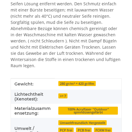
Seifen Lösung entfernt werden. Den Schmutz einfach
mit einer Bürste beseitigen; mit lauwarmem Wasser
(nicht mehr als 40°C) und neutraler Seife reinigen.
Sorgfältig spülen, mud die Seife zu beseitigen.
Abnehmbare Bezüge können chemisch gereinigt oder
in der Waschmaschine mit kalten Wasser gewaschen
werden. ( nicht Schleudern ). Nicht mit Dampf Bügeln
und Nicht mit Elektrischen Geräten Trocknen. Lassen
sie das Gewebe an der Luft trocknen. Während der
Wintersaison die Stoffe in einen trockenen und luftigen
Raum legen.
Produkteigenschaft
Wert
Gewicht:
280 gr/m² = 420 gr/lfm
Lichtechtheit
>= 7
(Xenotest):
Materialzusamm
100% Acrylfaser "Outdoor"
spinndüsengefärbt
ensetzung:
Umweltfreundlich Hergestellt
Umwelt /
PCP frei
PCB frei
FCKW frei