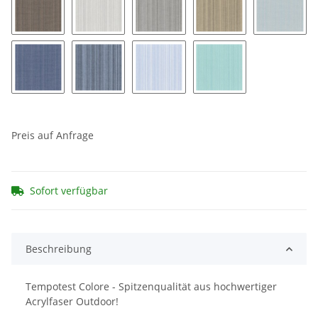
Zena 352
Zena 353
Zena 354
Zena 355
Zena 36
Zena 361
Zena 362
Zena 363
Zena 364
Preis auf Anfrage
Sofort verfügbar
Beschreibung
Tempotest Colore - Spitzenqualität aus hochwertiger
Acrylfaser Outdoor!